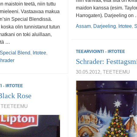
niin vahvaa, että sitä on kiv
n maistoin teetä, niin tuttu
maidon kanssa (esim. Taylor
 mieleeni. Vastaavaa makua
Harrogaten). Darjeeling on
n’sin Special Blendissä.
Assam
,
Darjeeling
,
Irtotee
,
S
, koska olin tunnistanut tutun
tkani on toki aluillaan,
stä …
TEEARVIOINTI - IRTOTEE
Special Blend
,
Irtotee
,
Schrader: Festtagsm
hrader
30.05.2012, TEETEEMU
I - IRTOTEE
Black Rose
2, TEETEEMU