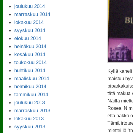
joulukuu 2014
marraskuu 2014
lokakuu 2014
syyskuu 2014
elokuu 2014
heinäkuu 2014
kesäkuu 2014
toukokuu 2014
huhtikuu 2014
Kyllä kanel
maaliskuu 2014
maistuu hyv
helmikuu 2014
piparkakuiss
tätä makua v
tammikuu 2014
Näillä miett
joulukuu 2013
Rosea. Nimik
marraskuu 2013
että pakko ol
lokakuu 2013
Tämä irtote
syyskuu 2013
mietteillä ”