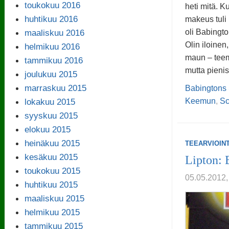
toukokuu 2016
heti mitä. Ku
huhtikuu 2016
makeus tuli
maaliskuu 2016
oli Babingto
Olin iloinen
helmikuu 2016
maun – teema
tammikuu 2016
mutta pieni
joulukuu 2015
marraskuu 2015
Babingtons 
lokakuu 2015
Keemun
,
Sc
syyskuu 2015
elokuu 2015
heinäkuu 2015
TEEARVIOINT
kesäkuu 2015
Lipton: 
toukokuu 2015
05.05.201
huhtikuu 2015
maaliskuu 2015
helmikuu 2015
tammikuu 2015