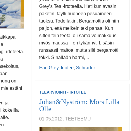
Grey’s Tea -irtoteellä. Heti kun avasin
paketin, täytti huoneen pesuaineen
tuoksu. Todellakin. Bergamottia oli niin
paljon, että melkein teki pahaa. Kun
sitten tein teetä, oli sama voimakkuus
vaikkapa
myös maussa – en tykännyt. Lisäsin
le
runsaasti maitoa, mutta silti bergamotti
 -irtoteetä.
tökki. Sinällään harmi, …
ra
sekoitus,
Earl Grey
,
Irtotee
,
Schrader
tään
chung on
i mielestäni
TEEARVIOINTI - IRTOTEE
Johan&Nyström: Mors Lilla
en ja
Olle
i kokeilla
alle.
01.05.2012, TEETEEMU
nen …