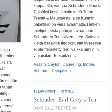
kappaletta, vanhaa Schraderin tilausta
7, lisäksi kesällä ostin teetä Turun
Teestä & Mausteesta ja se Kusmin
pakettikin on vielä avaamatta. Hetken
mielijohteesta päädyin avaamaan
Schraderin Teespitzen -teen. Saksan
kieltä osaaville tiedoksi, että kyseessä
ei ole ”terästetty tee”, vaikka nimi niin
ia, ja
vihjaisikin. Teespitzen …
ään eniten
ksista.
Assam
,
Ceylon
,
Darjeeling
,
Irtotee
,
vat
Schrader
,
Teespitzen
 nimien
ään mitään
a tähän
TEEARVIOINTI - IRTOTEE
ling -
Schrader: Earl Grey’s Tea
 voinee
 yleensä
04.06.2012, TEETEEMU