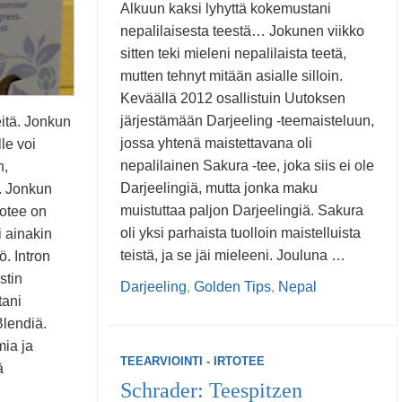
Alkuun kaksi lyhyttä kokemustani
nepalilaisesta teestä… Jokunen viikko
sitten teki mieleni nepalilaista teetä,
mutten tehnyt mitään asialle silloin.
Keväällä 2012 osallistuin Uutoksen
järjestämään Darjeeling -teemaisteluun,
eitä. Jonkun
jossa yhtenä maistettavana oli
le voi
nepalilainen Sakura -tee, joka siis ei ole
n,
Darjeelingiä, mutta jonka maku
. Jonkun
muistuttaa paljon Darjeelingiä. Sakura
totee on
oli yksi parhaista tuolloin maistelluista
i ainakin
teistä, ja se jäi mieleeni. Jouluna …
ö. Intron
stin
Darjeeling
,
Golden Tips
,
Nepal
tani
Blendiä.
ia ja
TEEARVIOINTI - IRTOTEE
ä
Schrader: Teespitzen