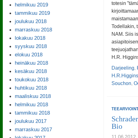
totesin ”täm
helmikuu 2019
kirjoittamaa
tammikuu 2019
maistamaan 
joulukuu 2018
Todellakin,
marraskuu 2018
NAM. Siis is
lokakuu 2018
asiapitoise
syyskuu 2018
teejuojatha
elokuu 2018
H.R. Higgi
heinäkuu 2018
Darjeeling
,
kesäkuu 2018
H.R.Higgin
toukokuu 2018
Souchon
,
O
huhtikuu 2018
maaliskuu 2018
helmikuu 2018
TEEARVIOINT
tammikuu 2018
Schrade
joulukuu 2017
Bio
marraskuu 2017
11.06.201
lokakuu 2017