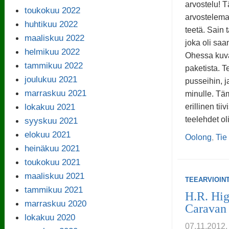
arvostelu! 
toukokuu 2022
arvosteleman
huhtikuu 2022
teetä. Sain t
maaliskuu 2022
joka oli saan
helmikuu 2022
Ohessa kuva
tammikuu 2022
paketista. Te
joulukuu 2021
pusseihin, j
marraskuu 2021
minulle. Täm
lokakuu 2021
erillinen tii
teelehdet ol
syyskuu 2021
elokuu 2021
Oolong
,
Tie
heinäkuu 2021
toukokuu 2021
maaliskuu 2021
TEEARVIOINT
tammikuu 2021
H.R. Hig
marraskuu 2020
Caravan
lokakuu 2020
07.11.201