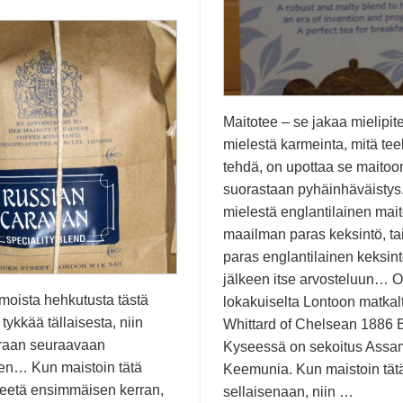
Maitotee – se jakaa mielipit
mielestä karmeinta, mitä teel
tehdä, on upottaa se maitoo
suorastaan pyhäinhäväistys
mielestä englantilainen mai
maailman paras keksintö, ta
paras englantilainen keksint
jälkeen itse arvosteluun… O
moista hehkutusta tästä
lokakuiselta Lontoon matkal
t tykkää tällaisesta, niin
Whittard of Chelsean 1886 
raan seuraavaan
Kyseessä on sekoitus Assam
en… Kun maistoin tätä
Keemunia. Kun maistoin tät
 teetä ensimmäisen kerran,
sellaisenaan, niin …