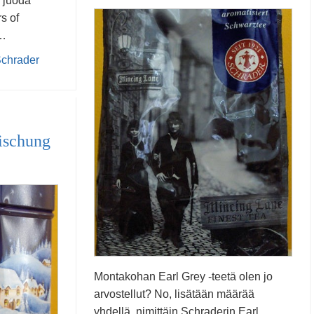
a juoda
s of
 …
chrader
ischung
Montakohan Earl Grey -teetä olen jo
arvostellut? No, lisätään määrää
yhdellä, nimittäin Schraderin Earl