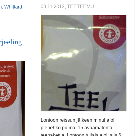
03.11.2012, TEETEEMU
n
,
Whittard
jeeling
Lontoon reissun jälkeen minulla oli
pienehkö pulma: 15 avaamatonta
teepakettia! Lontoon tuliaisia oli siis 6