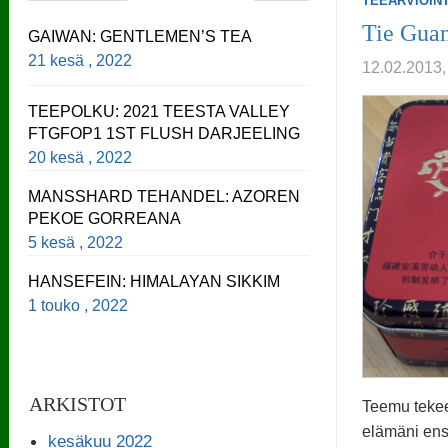
TEEARVIOINT
« Edelline
Tie Gua
GAIWAN: GENTLEMEN’S TEA
21 kesä , 2022
12.02.201
TEEPOLKU: 2021 TEESTA VALLEY
FTGFOP1 1ST FLUSH DARJEELING
20 kesä , 2022
MANSSHARD TEHANDEL: AZOREN
PEKOE GORREANA
5 kesä , 2022
HANSEFEIN: HIMALAYAN SIKKIM
1 touko , 2022
ARKISTOT
Teemu tekee
elämäni en
kesäkuu 2022