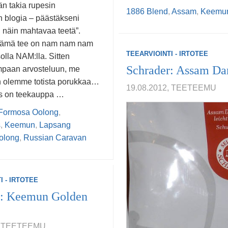
än takia rupesin
1886 Blend
,
Assam
,
Keemu
n blogia – päästäkseni
näin mahtavaa teetä”.
 tämä tee on nam nam nam
TEEARVIOINTI - IRTOTEE
olla NAM:lla. Sitten
Schrader: Assam Dar
mpaan arvosteluun, me
n olemme totista porukkaa…
19.08.2012, TEETEEMU
ns on teekauppa …
Formosa Oolong
,
s
,
Keemun
,
Lapsang
olong
,
Russian Caravan
I - IRTOTEE
r: Keemun Golden
2, TEETEEMU