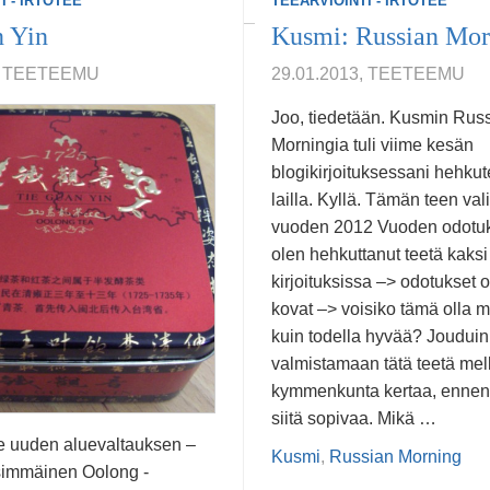
I - IRTOTEE
TEEARVIOINTI - IRTOTEE
n
1
…
19
20
21
22
Seuraava »
n Yin
Kusmi: Russian Mor
3, TEETEEMU
29.01.2013, TEETEEMU
Joo, tiedetään. Kusmin Rus
Morningia tuli viime kesän
blogikirjoituksessani hehkut
lailla. Kyllä. Tämän teen val
vuoden 2012 Vuoden odotuks
olen hehkuttanut teetä kaksi 
kirjoituksissa –> odotukset o
kovat –> voisiko tämä olla 
kuin todella hyvää? Jouduin
valmistamaan tätä teetä mel
kymmenkunta kertaa, ennen 
siitä sopivaa. Mikä …
 uuden aluevaltauksen –
Kusmi
,
Russian Morning
simmäinen Oolong -