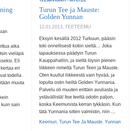
TEEARVIOINTI - IRTOTEE
ning
Turun Tee ja Mauste:
Golden Yunnan
12.01.2013, TEETEEMU
sian
Eksyin kesällä 2012 Turkuun, pääsin
toki onnellisesti kotiin sieltä… Joka
ettua aika
tapauksessa päädyin Turun
itsin vieläpä
Kauppahalliin, ja sieltä löysin pienen
eksi. Eli
liikkeen nimeltä Turun Teen ja Mauste.
kertaa eri
Olen kuullut liikkeestä vain hyvää, ja
vat todella
lopulta ostin heiltä Golden Yunnania.
mitään muuta
Palvelu oli muuten erittäin avuliasta ja
ystävällistä! Itse teeltä odotin paljon,
kein
koska Keemunista kerran tykkäsin. Kun
kuin sain
tätä Yunnania sitten valmistin, niin …
Keemun
,
Turun Tee Ja Mauste
,
Yunnan