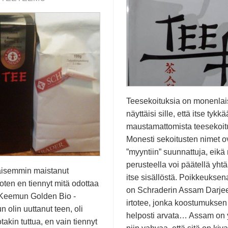
Teesekoituksia on monenlais
näyttäisi sille, että itse tykk
maustamattomista teesekoitu
Monesti sekoitusten nimet o
”myyntiin” suunnattuja, eikä
perusteella voi päätellä yht
kaisemmin maistanut
itse sisällöstä. Poikkeuksen
oten en tiennyt mitä odottaa
on Schraderin Assam Darjee
 Keemun Golden Bio -
irtotee, jonka koostumuksen
un olin uuttanut teen, oli
helposti arvata… Assam on
takin tuttua, en vain tiennyt