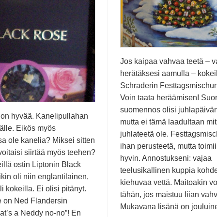
Jos kaipaa vahvaa teetä – 
herätäksesi aamulla – kokei
Schraderin Festtagsmischung
Voin taata heräämisen! Suo
suomennos olisi juhlapäivän
i on hyvää. Kanelipullahan
mutta ei tämä laadultaan mi
älle. Eikös myös
juhlateetä ole. Festtagsmis
a ole kanelia? Miksei sitten
ihan perusteetä, mutta toimi
oitaisi siirtää myös teehen?
hyvin. Annostukseni: vajaa
eillä ostin Liptonin Black
teelusikallinen kuppia kohd
in oli niin englantilainen,
kiehuvaa vettä. Maitoakin vo
i kokeilla. Ei olisi pitänyt.
tähän, jos maistuu liian vahv
e on Ned Flandersin
Mukavana lisänä on joului
that’s a Neddy no-no”! En