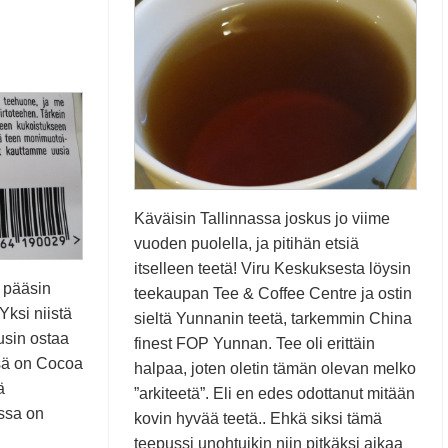
Käväisin Tallinnassa joskus jo viime
vuoden puolella, ja pitihän etsiä
itselleen teetä! Viru Keskuksesta löysin
 pääsin
teekaupan Tee & Coffee Centre ja ostin
ksi niistä
sieltä Yunnanin teetä, tarkemmin China
lusin ostaa
finest FOP Yunnan. Tee oli erittäin
sä on Cocoa
halpaa, joten oletin tämän olevan melko
ä
”arkiteetä”. Eli en edes odottanut mitään
ssa on
kovin hyvää teetä.. Ehkä siksi tämä
teepussi unohtuikin niin pitkäksi aikaa