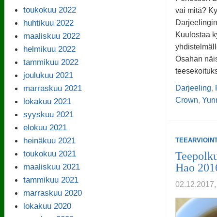
toukokuu 2022
vai mitä? K
huhtikuu 2022
Darjeelingi
Kuulostaa ky
maaliskuu 2022
yhdistelmäll
helmikuu 2022
Osahan näist
tammikuu 2022
teesekoituks
joulukuu 2021
marraskuu 2021
Darjeeling
,
Crown
,
Yun
lokakuu 2021
syyskuu 2021
elokuu 2021
heinäkuu 2021
TEEARVIOINT
toukokuu 2021
Teepolku
Hao 201
maaliskuu 2021
tammikuu 2021
02.12.201
marraskuu 2020
lokakuu 2020