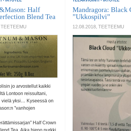
I - IRTOTEE
TEEARVIOINTI - IRTOTEE
&Mason: Half
Mandragora: Black 
rfection Blend Tea
”Ukkospilvi”
8, TEETEEMU
12.08.2018, TEETEEMU
olisin jo arvostellut kaikki
eltä Lontoon reissultani,
n vielä yksi… Kyseessä on
son:n ”vanhojen
n
rättämissarjan” Half Crown
lend Tea. Aika hieno purkki,