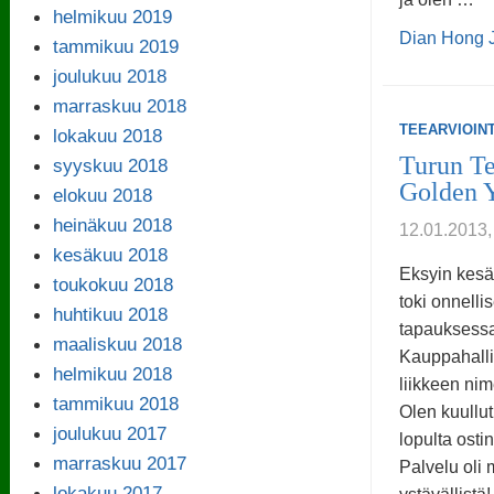
helmikuu 2019
Dian Hong 
tammikuu 2019
joulukuu 2018
marraskuu 2018
TEEARVIOINT
lokakuu 2018
Turun Te
syyskuu 2018
Golden 
elokuu 2018
heinäkuu 2018
12.01.201
kesäkuu 2018
Eksyin kesä
toukokuu 2018
toki onnelli
huhtikuu 2018
tapauksess
maaliskuu 2018
Kauppahallii
helmikuu 2018
liikkeen nim
tammikuu 2018
Olen kuullut
joulukuu 2017
lopulta osti
marraskuu 2017
Palvelu oli 
lokakuu 2017