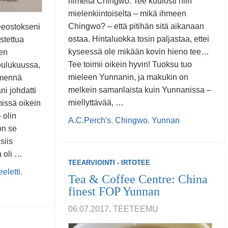
nimeltä Chingwo. Tee kuulosti niin
mielenkiintoiselta – mikä ihmeen
Chingwo? – että pitihän sitä aikanaan
eeostokseni
ostaa. Hintaluokka tosin paljastaa, ettei
stettua
kyseessä ole mikään kovin hieno tee…
den
Tee toimii oikein hyvin! Tuoksu tuo
joulukuussa,
mieleen Yunnanin, ja makukin on
 mennä
melkein samanlaista kuin Yunnanissa –
i johdatti
miellyttävää, …
missä oikein
 olin
A.C.Perch's
,
Chingwo
,
Yunnan
on se
siis
 oli …
TEEARVIOINTI - IRTOTEE
eeletti
,
Tea & Coffee Centre: China
finest FOP Yunnan
06.07.2017, TEETEEMU