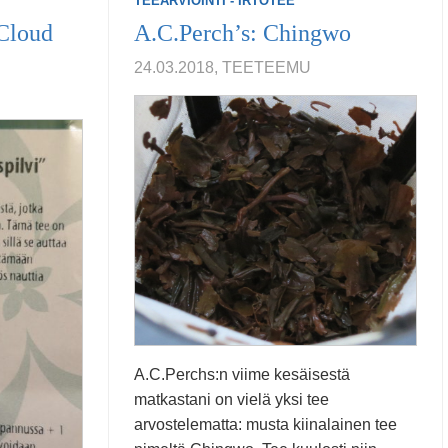
TEEARVIOINTI - IRTOTEE
Cloud
A.C.Perch’s: Chingwo
24.03.2018, TEETEEMU
A.C.Perchs:n viime kesäisestä
matkastani on vielä yksi tee
arvostelematta: musta kiinalainen tee