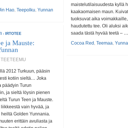
maistelutilaisuudesta kyllä
Jin Hao
,
Teepolku
,
Yunnan
kaakaomaisen maun. Kuivat
tuoksuvat aika voimakkaille
haudutettu tee. Oli aluksi ai
saada tästä hyvää teetä – 
I - IRTOTEE
e ja Mauste:
Cocoa Red
,
Teemaa
,
Yunna
Yunnan
3, TEETEEMU
llä 2012 Turkuun, pääsin
sesti kotiin sieltä… Joka
a päädyin Turun
n, ja sieltä löysin pienen
eltä Turun Teen ja Mauste.
 liikkeestä vain hyvää, ja
n heiltä Golden Yunnania.
muuten erittäin avuliasta ja