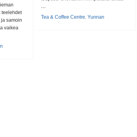
 hieman
…
 teelehdet
Tea & Coffee Centre
,
Yunnan
, ja samoin
ka vaikea
…
n