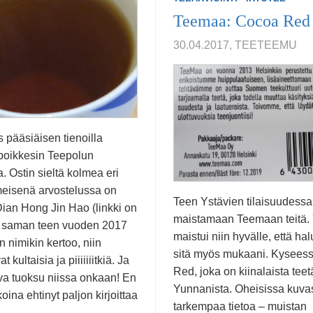
Teemaa: Cocoa Red
30.04.2017, TEETEEMU
 pääsiäisen tienoilla
 poikkesin Teepolun
 Ostin sieltä kolmea eri
imeisenä arvostelussa on
Teen Ystävien tilaisuudessa
Dian Hong Jin Hao (linkki on
maistamaan Teemaan teitä. Y
a saman teen vuoden 2017
maistui niin hyvälle, että ha
n nimikin kertoo, niin
sitä myös mukaani. Kysees
t kultaisia ja piiiiiiitkiä. Ja
Red, joka on kiinalaista teet
a tuoksu niissa onkaan! En
Yunnanista. Oheisissa kuva
oina ehtinyt paljon kirjoittaa
tarkempaa tietoa – muistan