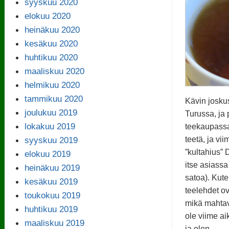
syyskuu 2020
elokuu 2020
heinäkuu 2020
kesäkuu 2020
huhtikuu 2020
maaliskuu 2020
helmikuu 2020
tammikuu 2020
Kävin joskus
joulukuu 2019
Turussa, ja
lokakuu 2019
teekaupassa.
teetä, ja vi
syyskuu 2019
”kultahius” 
elokuu 2019
itse asiass
heinäkuu 2019
satoa). Kute
kesäkuu 2019
teelehdet ova
toukokuu 2019
mikä mahtav
huhtikuu 2019
ole viime aik
maaliskuu 2019
ja olen …