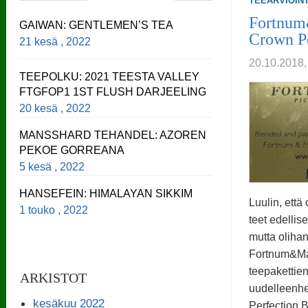
TEEARVIOINT
Fortnum
GAIWAN: GENTLEMEN’S TEA
Crown Pe
21 kesä , 2022
20.10.201
TEEPOLKU: 2021 TEESTA VALLEY
FTGFOP1 1ST FLUSH DARJEELING
20 kesä , 2022
MANSSHARD TEHANDEL: AZOREN
PEKOE GORREANA
5 kesä , 2022
HANSEFEIN: HIMALAYAN SIKKIM
Luulin, että 
1 touko , 2022
teet edellis
mutta oliha
Fortnum&Ma
teepakettie
ARKISTOT
uudelleenhe
kesäkuu 2022
Perfection B