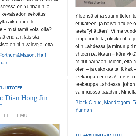
yseessä on Yunnanin ja
n kevätsadon sekoitus.
Yleensä aina suunnittelen t
llä aika oudolle
etukäteen, ja harvoin tulee o
e – mitä tämä voisi olla?
teetä ”yllättäen”. Viime vuo
ä englantilaisista
loppupuolella, olisiko ollut 
ista on niin vahvoja, että …
olin Lahdessa ja minun piti
yhteen paikkaan – kännykkän
Fortnum&Mason
,
Half
minut harhaan. Mietin, että 
nan
olen – ja uskokaa tai älkää –
teekaupan edessä! Teeletti 
teekauppa Lahdessa, johon 
I - IRTOTEE
vahingossa päädyin. Minulla
: Dian Hong Jin
Black Cloud
,
Mandragora
,
T
6
Yunnan
7, TEETEEMU
TEEARVIOINTI - IRTOTEE