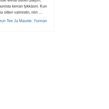
 Itse teeltä odotin paljon,
nista kerran tykkäsin. Kun
a sitten valmistin, niin …
run Tee Ja Mauste
,
Yunnan