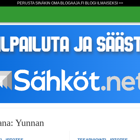
PERUSTA SINÄKIN OMA BLOGAAJA.FI BLOGI ILMAISEKSI >>
ana: Yunnan