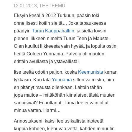
12.01.2013, TEETEEMU
Eksyin kesällä 2012 Turkuun, pääsin toki
onnellisesti kotiin sieltä… Joka tapauksessa
päädyin
Turun Kauppahalliin
, ja sieltä löysin
pienen liikkeen nimeltä Turun Teen ja Mauste.
Olen kuullut liikkeestä vain hyvää, ja lopulta ostin
heiltä Golden Yunnania. Palvelu oli muuten
erittäin avuliasta ja ystävällistä!
Itse teeltä odotin paljon, koska
Keemunista
kerran
tykkäsin. Kun tätä
Yunnania
sitten valmistin, niin
en pitänyt mausta ollenkaan. Laitoin tähän
jopa maitoa – mitäköhän kiinalaiset tästä muuten
sanoisivat? Ei auttanut. Tämä tee ei vain ollut
minua varten. Harmi…
Annostukseni: kaksi teelusikallista irtoteetä
kuppia kohden, kiehuvaa vettä, kahden minuutin