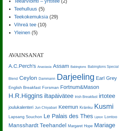
Teearviointi – yrttitee
(2)
Teehulluus
(5)
Teekokemuksia
(29)
Vihreä tee
(10)
Yleinen
(5)
AVAINSANAT
A.C.Perch's
Assam
Babingtons Special
Anastasia
Babingtons
Darjeeling
Ceylon
Earl Grey
Blend
Dammann
Fortnum&Mason
English Breakfast
Forsman
H.R.Higgins
iltapäivätee
irtotee
Irish Breakfast
Kusmi
Keemun
joulukalenteri
Kränku
Jun Chiyabari
Le Palais des Thes
Lapsang Souchon
Lontoo
Lipton
Mariage
Mansshardt Teehandel
Margaret Hope