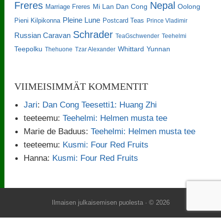
Freres
Nepal
Oolong
Marriage Freres
Mi Lan Dan Cong
Pleine Lune
Pieni Kilpikonna
Postcard Teas
Prince Vladimir
Schrader
Russian Caravan
TeaGschwender
Teehelmi
Teepolku
Whittard
Yunnan
Thehuone
Tzar Alexander
VIIMEISIMMÄT KOMMENTIT
Jari
:
Dan Cong Teesetti1: Huang Zhi
teeteemu
:
Teehelmi: Helmen musta tee
Marie de Baduus
:
Teehelmi: Helmen musta tee
teeteemu
:
Kusmi: Four Red Fruits
Hanna
:
Kusmi: Four Red Fruits
Ilmaisen julkaisemisen puolesta
· © 2026