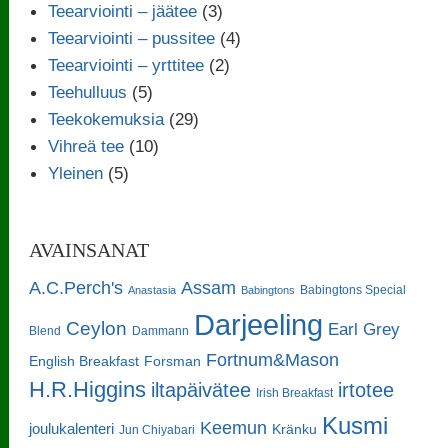
Teearviointi – jäätee
(3)
Teearviointi – pussitee
(4)
Teearviointi – yrttitee
(2)
Teehulluus
(5)
Teekokemuksia
(29)
Vihreä tee
(10)
Yleinen
(5)
AVAINSANAT
A.C.Perch's
Assam
Babingtons Special
Anastasia
Babingtons
Darjeeling
Ceylon
Earl Grey
Blend
Dammann
Fortnum&Mason
English Breakfast
Forsman
H.R.Higgins
iltapäivätee
irtotee
Irish Breakfast
Kusmi
Keemun
joulukalenteri
Kränku
Jun Chiyabari