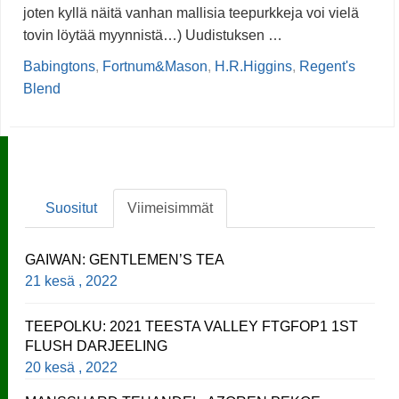
joten kyllä näitä vanhan mallisia teepurkkeja voi vielä
tovin löytää myynnistä…) Uudistuksen …
Babingtons
,
Fortnum&Mason
,
H.R.Higgins
,
Regent's
Blend
Suositut
Viimeisimmät
GAIWAN: GENTLEMEN’S TEA
21 kesä , 2022
TEEPOLKU: 2021 TEESTA VALLEY FTGFOP1 1ST
FLUSH DARJEELING
20 kesä , 2022