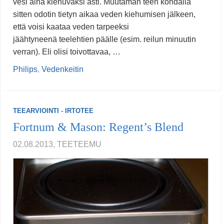
vesi aina kiehuvaksi asti. Muutaman teen kohdalla
sitten odotin tietyn aikaa veden kiehumisen jälkeen,
että voisi kaataa veden tarpeeksi
jäähtyneenä teelehtien päälle (esim. reilun minuutin
verran). Eli olisi toivottavaa, …
Philips
,
Vedenkeitin
TEEARVIOINTI - IRTOTEE
Fortnum & Mason: Regent’s Blend
02.08.2013, TEETEEMU