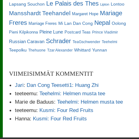
Le Palais des Thes
Lapsang Souchon
Lontoo
Lipton
Mariage
Mansshardt Teehandel
Margaret Hope
Freres
Nepal
Oolong
Marriage Freres
Mi Lan Dan Cong
Pleine Lune
Pieni Kilpikonna
Postcard Teas
Prince Vladimir
Schrader
Russian Caravan
TeaGschwender
Teehelmi
Teepolku
Whittard
Yunnan
Thehuone
Tzar Alexander
VIIMEISIMMÄT KOMMENTIT
Jari
:
Dan Cong Teesetti1: Huang Zhi
teeteemu
:
Teehelmi: Helmen musta tee
Marie de Baduus
:
Teehelmi: Helmen musta tee
teeteemu
:
Kusmi: Four Red Fruits
Hanna
:
Kusmi: Four Red Fruits