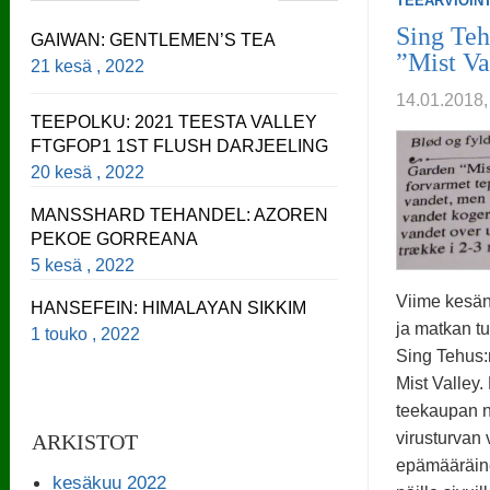
TEEARVIOINT
Sing Teh
GAIWAN: GENTLEMEN’S TEA
”Mist Va
21 kesä , 2022
14.01.201
TEEPOLKU: 2021 TEESTA VALLEY
FTGFOP1 1ST FLUSH DARJEELING
20 kesä , 2022
MANSSHARD TEHANDEL: AZOREN
PEKOE GORREANA
5 kesä , 2022
Viime kesä
HANSEFEIN: HIMALAYAN SIKKIM
ja matkan tu
1 touko , 2022
Sing Tehus:
Mist Valley.
teekaupan ne
virusturvan 
ARKISTOT
epämääräine
kesäkuu 2022