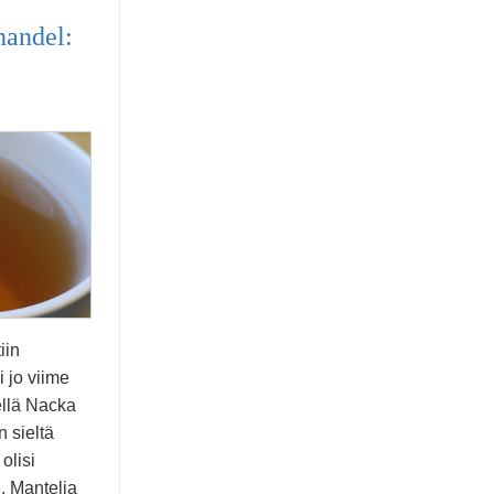
handel:
iin
i jo viime
llä Nacka
 sieltä
olisi
. Mantelia