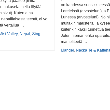
le kyllä pääsee (millä
on kahdessa suosikkiteessä
in hakuselaimella löytää
Loreleissä (arvosteluni) ja P
 sivut). Kuten aina
Lunessa (arvosteluni). No ni
nepalilaisesta teestä, ei voi
muitakin mausteita, ja kyse
tä vertailua …
kuitenkin kaksi tunnettua t
Mist Valley
,
Nepal
,
Sing
Joten hieman ehkä epäreilua
manteliteetä …
Mandel
,
Nacka Te & Kaffeh