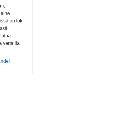
ni;
leine
issä on toki
essä
eetaloa…
 vertailla
andel