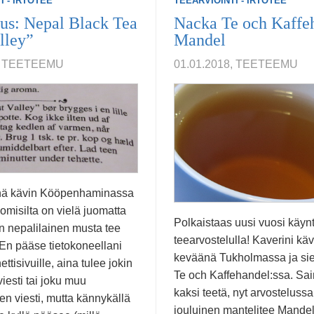
I - IRTOTEE
TEEARVIOINTI - IRTOTEE
us: Nepal Black Tea
Nacka Te och Kaffe
lley”
Mandel
8, TEETEEMU
01.01.2018, TEETEEMU
nä kävin Kööpenhaminassa
omisilta on vielä juomatta
Polkaistaas uusi vuosi käynt
n nepalilainen musta tee
teearvostelulla! Kaverini käv
 En pääse tietokoneellani
keväänä Tukholmassa ja sie
ttisivuille, aina tulee jokin
Te och Kaffehandel:ssa. Sain
viesti tai joku muu
kaksi teetä, nyt arvostelussa 
n viesti, mutta kännykällä
jouluinen mantelitee Mandel