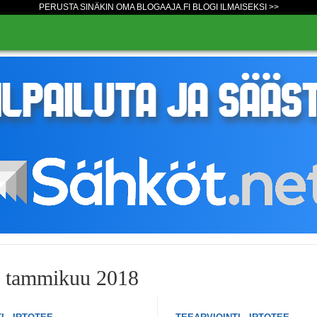
PERUSTA SINÄKIN OMA BLOGAAJA.FI BLOGI ILMAISEKSI >>
o tammikuu 2018