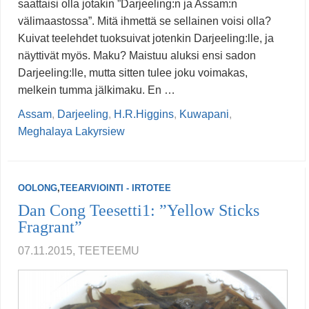
saattaisi olla jotakin ”Darjeeling:n ja Assam:n
välimaastossa”. Mitä ihmettä se sellainen voisi olla?
Kuivat teelehdet tuoksuivat jotenkin Darjeeling:lle, ja
näyttivät myös. Maku? Maistuu aluksi ensi sadon
Darjeeling:lle, mutta sitten tulee joku voimakas,
melkein tumma jälkimaku. En …
Assam
,
Darjeeling
,
H.R.Higgins
,
Kuwapani
,
Meghalaya Lakyrsiew
OOLONG
,
TEEARVIOINTI - IRTOTEE
Dan Cong Teesetti1: ”Yellow Sticks
Fragrant”
07.11.2015, TEETEEMU