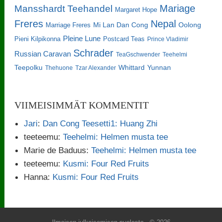
Mariage
Mansshardt Teehandel
Margaret Hope
Freres
Nepal
Oolong
Marriage Freres
Mi Lan Dan Cong
Pleine Lune
Pieni Kilpikonna
Postcard Teas
Prince Vladimir
Schrader
Russian Caravan
TeaGschwender
Teehelmi
Teepolku
Whittard
Yunnan
Thehuone
Tzar Alexander
VIIMEISIMMÄT KOMMENTIT
Jari
:
Dan Cong Teesetti1: Huang Zhi
teeteemu
:
Teehelmi: Helmen musta tee
Marie de Baduus
:
Teehelmi: Helmen musta tee
teeteemu
:
Kusmi: Four Red Fruits
Hanna
:
Kusmi: Four Red Fruits