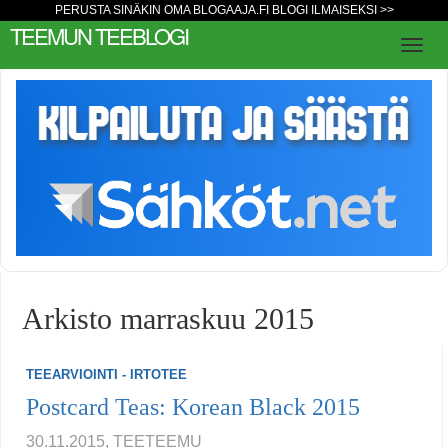
PERUSTA SINÄKIN OMA BLOGAAJA.FI BLOGI ILMAISEKSI >>
TEEMUN TEEBLOGI
Arkisto marraskuu 2015
TEEARVIOINTI - IRTOTEE
Postcard Teas: Korean Black 2015
30.11.2015, TEETEEMU