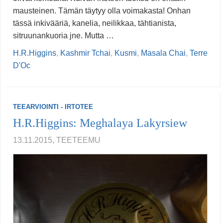
mausteinen. Tämän täytyy olla voimakasta! Onhan
tässä inkivääriä, kanelia, neilikkaa, tähtianista,
sitruunankuoria jne. Mutta …
H.R.Higgins
,
Kashmir Tchai
,
Kusmi
,
Masala Chai
,
Terre
D'Oc
TEEARVIOINTI - IRTOTEE
H.R.Higgins: Meghalaya Lakyrsiew
13.11.2015, TEETEEMU