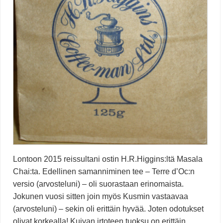
Lontoon 2015 reissultani ostin H.R.Higgins:ltä Masala
Chai:ta. Edellinen samanniminen tee – Terre d’Oc:n
versio (arvosteluni) – oli suorastaan erinomaista.
Jokunen vuosi sitten join myös Kusmin vastaavaa
(arvosteluni) – sekin oli erittäin hyvää. Joten odotukset
olivat korkealla! Kuivan irtoteen tuoksu on erittäin