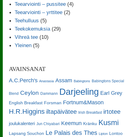
Teearviointi – pussitee
(4)
Teearviointi – yrttitee
(2)
Teehulluus
(5)
Teekokemuksia
(29)
Vihreä tee
(10)
Yleinen
(5)
AVAINSANAT
A.C.Perch's
Assam
Babingtons Special
Anastasia
Babingtons
Darjeeling
Ceylon
Earl Grey
Blend
Dammann
Fortnum&Mason
English Breakfast
Forsman
H.R.Higgins
iltapäivätee
irtotee
Irish Breakfast
Kusmi
Keemun
joulukalenteri
Kränku
Jun Chiyabari
Le Palais des Thes
Lapsang Souchon
Lontoo
Lipton