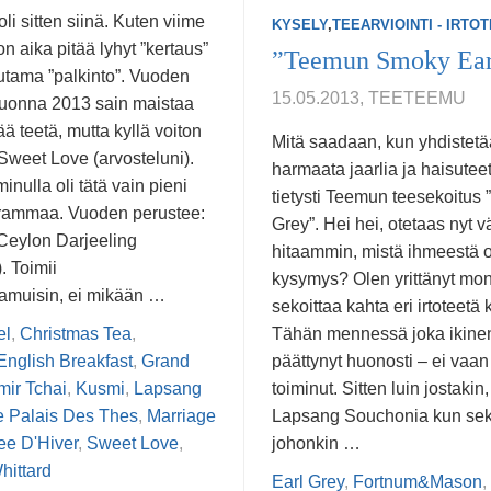
li sitten siinä. Kuten viime
KYSELY
,
TEEARVIOINTI - IRTO
n aika pitää lyhyt ”kertaus”
”Teemun Smoky Ear
utama ”palkinto”. Vuoden
15.05.2013, TEETEEMU
Vuonna 2013 sain maistaa
 teetä, mutta kyllä voiton
Mitä saadaan, kun yhdistet
Sweet Love (arvosteluni).
harmaata jaarlia ja haisute
inulla oli tätä vain pieni
tietysti Teemun teesekoitus
grammaa. Vuoden perustee:
Grey”. Hei hei, otetaas nyt 
Ceylon Darjeeling
hitaammin, mistä ihmeestä 
. Toimii
kysymys? Olen yrittänyt mon
amuisin, ei mikään …
sekoittaa kahta eri irtoteet
el
,
Christmas Tea
,
Tähän mennessä joka ikinen
English Breakfast
,
Grand
päättynyt huonosti – ei vaan
ir Tchai
,
Kusmi
,
Lapsang
toiminut. Sitten luin jostakin,
e Palais Des Thes
,
Marriage
Lapsang Souchonia kun sek
ee D'Hiver
,
Sweet Love
,
johonkin …
hittard
Earl Grey
,
Fortnum&Mason
,