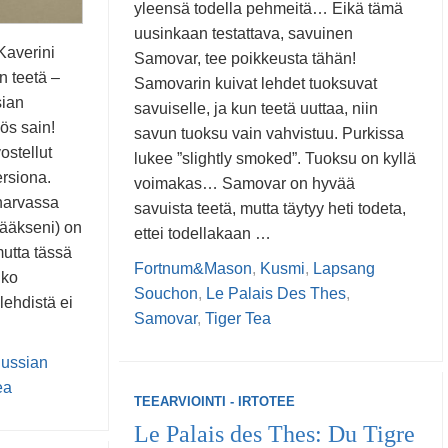
yleensä todella pehmeitä… Eikä tämä
uusinkaan testattava, savuinen
Kaverini
Samovar, tee poikkeusta tähän!
n teetä –
Samovarin kuivat lehdet tuoksuvat
sian
savuiselle, ja kun teetä uuttaa, niin
ös sain!
savun tuoksu vain vahvistuu. Purkissa
ostellut
lukee ”slightly smoked”. Tuoksu on kyllä
rsiona.
voimakas… Samovar on hyvää
harvassa
savuista teetä, mutta täytyy heti todeta,
tääkseni) on
ettei todellakaan …
utta tässä
Fortnum&Mason
,
Kusmi
,
Lapsang
lko
Souchon
,
Le Palais Des Thes
,
lehdistä ei
Samovar
,
Tiger Tea
ussian
ea
TEEARVIOINTI - IRTOTEE
Le Palais des Thes: Du Tigre