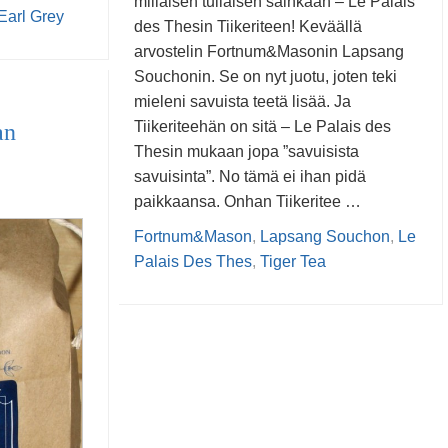
millaisen tuliaisen sainkaan – Le Palais
arl Grey
des Thesin Tiikeriteen! Keväällä
arvostelin Fortnum&Masonin Lapsang
Souchonin. Se on nyt juotu, joten teki
mieleni savuista teetä lisää. Ja
Tiikeriteehän on sitä – Le Palais des
an
Thesin mukaan jopa ”savuisista
savuisinta”. No tämä ei ihan pidä
paikkaansa. Onhan Tiikeritee …
Fortnum&Mason
,
Lapsang Souchon
,
Le
Palais Des Thes
,
Tiger Tea