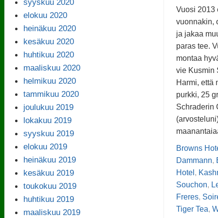
syyskuu 2020
Vuosi 2013 o
elokuu 2020
vuonnakin, o
heinäkuu 2020
ja jakaa mu
kesäkuu 2020
paras tee. 
huhtikuu 2020
montaa hyvää
maaliskuu 2020
vie Kusmin 
helmikuu 2020
Harmi, että m
tammikuu 2020
purkki, 25 
joulukuu 2019
Schraderin 
(arvosteluni)
lokakuu 2019
maanantaia
syyskuu 2019
elokuu 2019
Browns Hot
heinäkuu 2019
Dammann
,
kesäkuu 2019
Hotel
,
Kashm
Souchon
,
L
toukokuu 2019
Freres
,
Soir
huhtikuu 2019
Tiger Tea
,
W
maaliskuu 2019