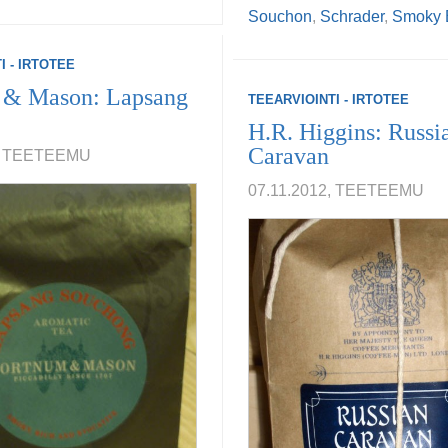
Souchon
,
Schrader
,
Smoky E
I - IRTOTEE
 & Mason: Lapsang
TEEARVIOINTI - IRTOTEE
H.R. Higgins: Russi
Caravan
3, TEETEEMU
07.11.2012, TEETEEMU