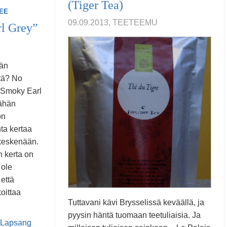
(Tiger Tea)
TEE
09.09.2013, TEETEEMU
l Grey”
ään
etä? No
 ”Smoky Earl
vähän
on
ta kertaa
ä keskenään.
 kerta on
 ole
 että
oittaa
Tuttavani kävi Brysselissä keväällä, ja
pyysin häntä tuomaan teetuliaisia. Ja
Lapsang