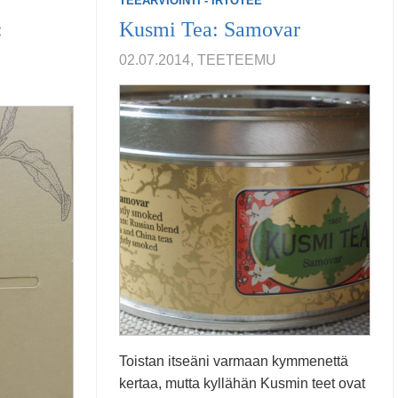
TEEARVIOINTI - IRTOTEE
:
Kusmi Tea: Samovar
02.07.2014, TEETEEMU
Toistan itseäni varmaan kymmenettä
kertaa, mutta kyllähän Kusmin teet ovat