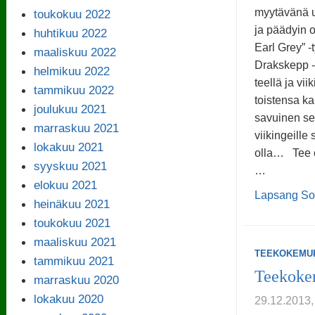
myytävänä us
toukokuu 2022
ja päädyin 
huhtikuu 2022
Earl Grey” -
maaliskuu 2022
Drakskepp -n
helmikuu 2022
teellä ja vi
tammikuu 2022
toistensa k
joulukuu 2021
savuinen se
marraskuu 2021
viikingeille 
lokakuu 2021
olla… Tee o
syyskuu 2021
…
elokuu 2021
Lapsang S
heinäkuu 2021
toukokuu 2021
maaliskuu 2021
TEEKOKEMU
tammikuu 2021
Teekoke
marraskuu 2020
lokakuu 2020
29.12.201