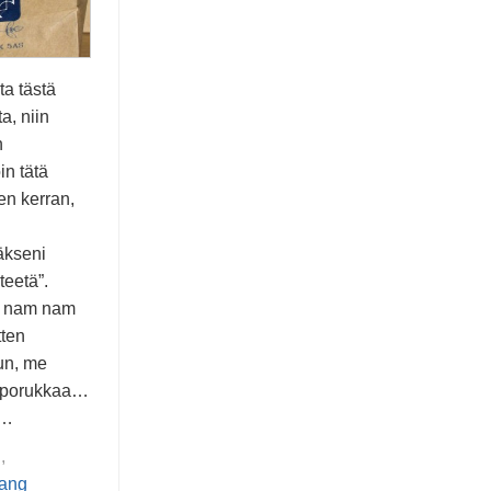
a tästä
ta, niin
n
n tätä
en kerran,
äkseni
eetä”.
m nam nam
tten
un, me
a porukkaa…
 …
g
,
ang