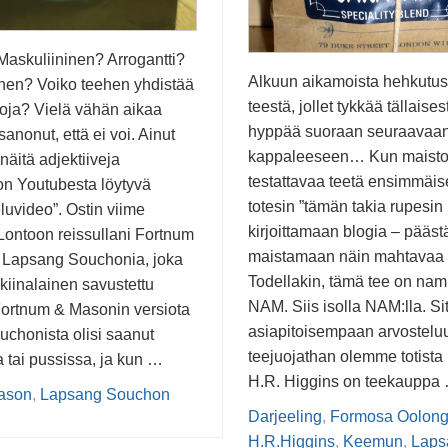
askuliininen? Arrogantti?
Alkuun aikamoista hehkutust
inen? Voiko teehen yhdistää
teestä, jollet tykkää tällaises
noja? Vielä vähän aikaa
hyppää suoraan seuraavaa
 sanonut, että ei voi. Ainut
kappaleeseen… Kun maistoi
äitä adjektiiveja
testattavaa teetä ensimmäis
 on Youtubesta löytyvä
totesin ”tämän takia rupesin
luvideo”. Ostin viime
kirjoittamaan blogia – pääst
 Lontoon reissullani Fortnum
maistamaan näin mahtavaa t
 Lapsang Souchonia, joka
Todellakin, tämä tee on na
kiinalainen savustettu
NAM. Siis isolla NAM:lla. Si
Fortnum & Masonin versiota
asiapitoisempaan arvostelu
chonista olisi saanut
teejuojathan olemme totist
a tai pussissa, ja kun …
H.R. Higgins on teekauppa
ason
,
Lapsang Souchon
Darjeeling
,
Formosa Oolon
H.R.Higgins
,
Keemun
,
Laps