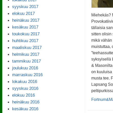
syyskuu 2017
elokuu 2017
Miehekäs? M
heinäkuu 2017
Provokatiiv
kesäkuu 2017
tällaisia sa
toukokuu 2017
sitten olisin
huhtikuu 2017
mikä vähän n
muistuttaa,
maaliskuu 2017
”teehassutte
helmikuu 2017
syksyisellä
tammikuu 2017
& Masonilta
joulukuu 2016
on kuuluisa 
marraskuu 2016
musta tee. 
lokakuu 2016
Lapsang Sou
syyskuu 2016
peltipurkiss
elokuu 2016
Fortnum&M
heinäkuu 2016
kesäkuu 2016