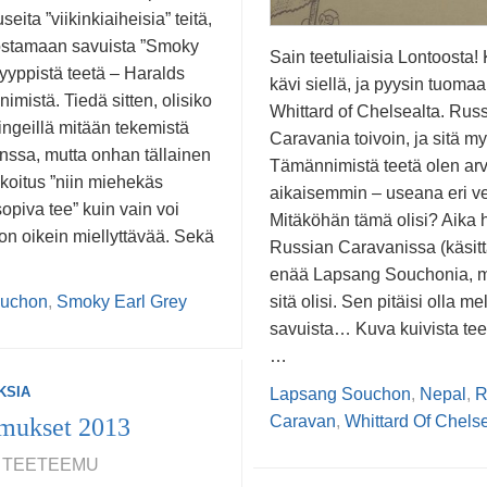
eita ”viikinkiaiheisia” teitä,
ostamaan savuista ”Smoky
Sain teetuliaisia Lontoosta! 
tyyppistä teetä – Haralds
kävi siellä, ja pyysin tuomaa
imistä. Tiedä sitten, olisiko
Whittard of Chelsealta. Rus
ikingeillä mitään tekemistä
Caravania toivoin, ja sitä my
anssa, mutta onhan tällainen
Tämännimistä teetä olen arv
koitus ”niin miehekäs
aikaisemmin – useana eri ve
sopiva tee” kuin vain voi
Mitäköhän tämä olisi? Aika 
n oikein miellyttävää. Sekä
Russian Caravanissa (käsit
enää Lapsang Souchonia, m
sitä olisi. Sen pitäisi olla me
ouchon
,
Smoky Earl Grey
savuista… Kuva kuivista tee
…
KSIA
Lapsang Souchon
,
Nepal
,
R
Caravan
,
Whittard Of Chels
mukset 2013
3, TEETEEMU