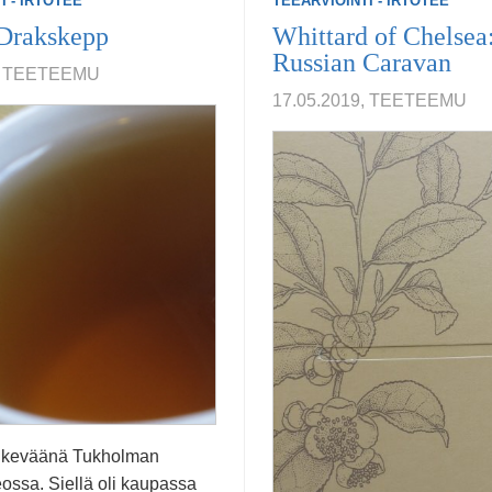
I - IRTOTEE
TEEARVIOINTI - IRTOTEE
 Drakskepp
Whittard of Chelsea
Russian Caravan
0, TEETEEMU
17.05.2019, TEETEEMU
e keväänä Tukholman
ossa. Siellä oli kaupassa