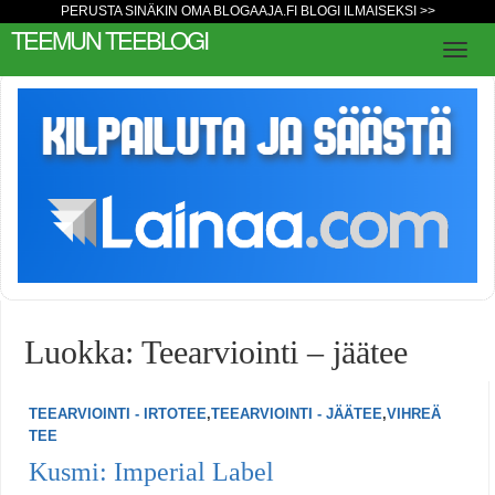
PERUSTA SINÄKIN OMA BLOGAAJA.FI BLOGI ILMAISEKSI >>
TEEMUN TEEBLOGI
Luokka: Teearviointi – jäätee
TEEARVIOINTI - IRTOTEE
,
TEEARVIOINTI - JÄÄTEE
,
VIHREÄ
TEE
Kusmi: Imperial Label