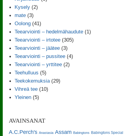
Kysely
(2)
mate
(3)
Oolong
(41)
Teearviointi – hedelmähaudute
(1)
Teearviointi – irtotee
(305)
Teearviointi – jäätee
(3)
Teearviointi – pussitee
(4)
Teearviointi – yrttitee
(2)
Teehulluus
(5)
Teekokemuksia
(29)
Vihreä tee
(10)
Yleinen
(5)
AVAINSANAT
A.C.Perch's
Assam
Babingtons Special
Anastasia
Babingtons