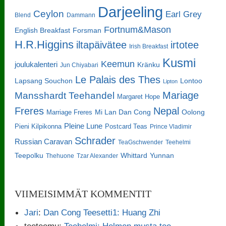
Darjeeling
Ceylon
Earl Grey
Blend
Dammann
Fortnum&Mason
English Breakfast
Forsman
H.R.Higgins
iltapäivätee
irtotee
Irish Breakfast
Kusmi
Keemun
joulukalenteri
Kränku
Jun Chiyabari
Le Palais des Thes
Lapsang Souchon
Lontoo
Lipton
Mariage
Mansshardt Teehandel
Margaret Hope
Freres
Nepal
Oolong
Marriage Freres
Mi Lan Dan Cong
Pleine Lune
Pieni Kilpikonna
Postcard Teas
Prince Vladimir
Schrader
Russian Caravan
TeaGschwender
Teehelmi
Teepolku
Whittard
Yunnan
Thehuone
Tzar Alexander
VIIMEISIMMÄT KOMMENTIT
Jari
:
Dan Cong Teesetti1: Huang Zhi