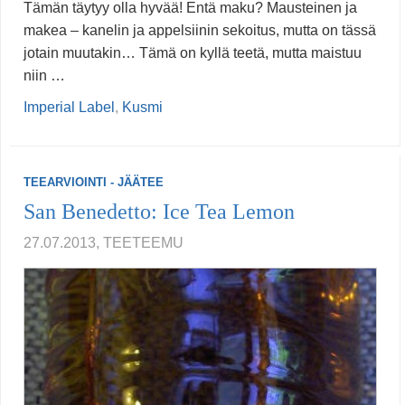
Tämän täytyy olla hyvää! Entä maku? Mausteinen ja
makea – kanelin ja appelsiinin sekoitus, mutta on tässä
jotain muutakin… Tämä on kyllä teetä, mutta maistuu
niin …
Imperial Label
,
Kusmi
TEEARVIOINTI - JÄÄTEE
San Benedetto: Ice Tea Lemon
27.07.2013, TEETEEMU