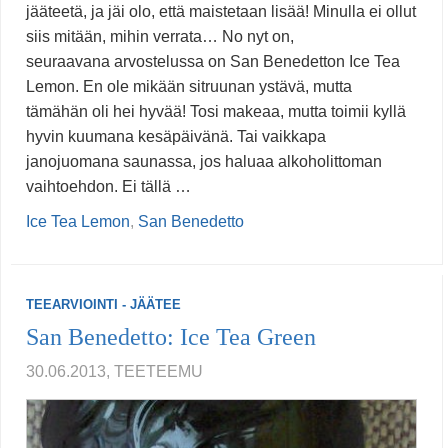
jääteetä, ja jäi olo, että maistetaan lisää! Minulla ei ollut
siis mitään, mihin verrata… No nyt on,
seuraavana arvostelussa on San Benedetton Ice Tea
Lemon. En ole mikään sitruunan ystävä, mutta
tämähän oli hei hyvää! Tosi makeaa, mutta toimii kyllä
hyvin kuumana kesäpäivänä. Tai vaikkapa
janojuomana saunassa, jos haluaa alkoholittoman
vaihtoehdon. Ei tällä …
Ice Tea Lemon
,
San Benedetto
TEEARVIOINTI - JÄÄTEE
San Benedetto: Ice Tea Green
30.06.2013, TEETEEMU