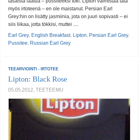
tasaista laatua – pussiteeksi toki. Lipton valmistaa tätä
myös irtoteenä – en ole maistanut. Persian Earl
Grey:hin on lisätty jasmiinia, jota on juuri sopivasti – ei
siis liikaa, jotta tökkisi, muttei …
Earl Grey
,
English Breakfast
,
Lipton
,
Persian Earl Grey
,
Pussitee
,
Russian Earl Grey
TEEARVIOINTI - IRTOTEE
Lipton: Black Rose
05.05.2012, TEETEEMU