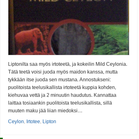
Liptonilta saa myös irtoteetä, ja kokeilin Mild Ceylonia.
Tätä teetä voisi juoda myös maidon kanssa, mutta
tykkään itse juoda sen mustana. Annostukseni:
puolitoista teelusikallista irtoteetä kuppia kohden,
kiehuvaa vettä ja 2 minuutin haudutus. Kannattaa
laittaa tosiaankin puolitoista teelusikallista, sillä
muuten maku jää liian miedoksi…
Ceylon
,
Irtotee
,
Lipton