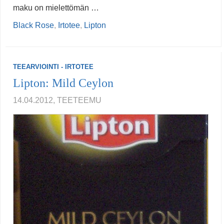
maku on mielettömän …
Black Rose
,
Irtotee
,
Lipton
TEEARVIOINTI - IRTOTEE
Lipton: Mild Ceylon
14.04.2012, TEETEEMU