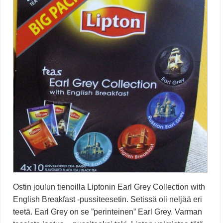
Ostin joulun tienoilla Liptonin Earl Grey Collection with
English Breakfast -pussiteesetin. Setissä oli neljää eri
teetä. Earl Grey on se ”perinteinen” Earl Grey. Varman