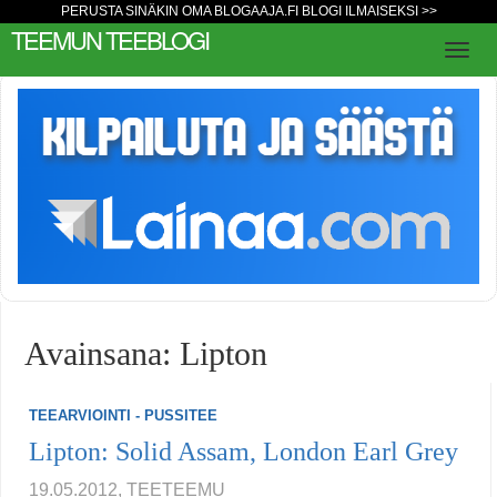
PERUSTA SINÄKIN OMA BLOGAAJA.FI BLOGI ILMAISEKSI >>
TEEMUN TEEBLOGI
Avainsana: Lipton
TEEARVIOINTI - PUSSITEE
Lipton: Solid Assam, London Earl Grey
19.05.2012, TEETEEMU