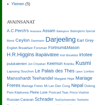
Yleinen
(5)
AVAINSANAT
A.C.Perch's
Assam
Babingtons Special
Anastasia
Babingtons
Darjeeling
Ceylon
Earl Grey
Blend
Dammann
Fortnum&Mason
English Breakfast
Forsman
H.R.Higgins
iltapäivätee
irtotee
Irish Breakfast
Kusmi
Keemun
joulukalenteri
Kränku
Jun Chiyabari
Le Palais des Thes
Lapsang Souchon
Lontoo
Lipton
Mariage
Mansshardt Teehandel
Margaret Hope
Freres
Nepal
Oolong
Marriage Freres
Mi Lan Dan Cong
Pleine Lune
Pieni Kilpikonna
Postcard Teas
Prince Vladimir
Schrader
Russian Caravan
TeaGschwender
Teehelmi