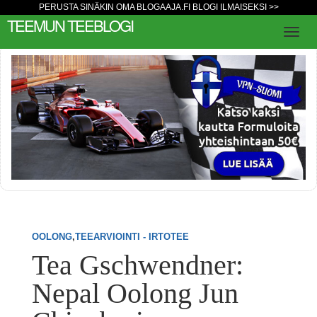
PERUSTA SINÄKIN OMA BLOGAAJA.FI BLOGI ILMAISEKSI >>
TEEMUN TEEBLOGI
OOLONG
,
TEEARVIOINTI - IRTOTEE
Tea Gschwendner:
Nepal Oolong Jun