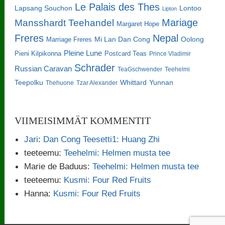
Le Palais des Thes
Lapsang Souchon
Lontoo
Lipton
Mariage
Mansshardt Teehandel
Margaret Hope
Freres
Nepal
Oolong
Marriage Freres
Mi Lan Dan Cong
Pleine Lune
Pieni Kilpikonna
Postcard Teas
Prince Vladimir
Schrader
Russian Caravan
TeaGschwender
Teehelmi
Teepolku
Whittard
Yunnan
Thehuone
Tzar Alexander
VIIMEISIMMÄT KOMMENTIT
Jari
:
Dan Cong Teesetti1: Huang Zhi
teeteemu
:
Teehelmi: Helmen musta tee
Marie de Baduus
:
Teehelmi: Helmen musta tee
teeteemu
:
Kusmi: Four Red Fruits
Hanna
:
Kusmi: Four Red Fruits