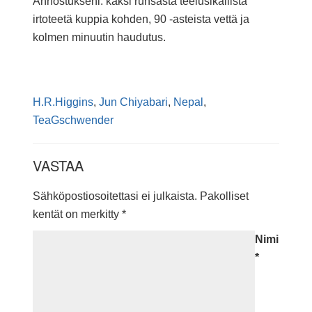
Annostukseni: kaksi runsasta teelusikallista
irtoteetä kuppia kohden, 90 -asteista vettä ja
kolmen minuutin haudutus.
H.R.Higgins
,
Jun Chiyabari
,
Nepal
,
TeaGschwender
VASTAA
Sähköpostiosoitettasi ei julkaista.
Pakolliset
kentät on merkitty
*
Nimi
*