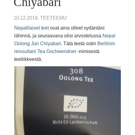
Chiyabari
10.12.2018, TEETEEMU
Nepalilaiset teet
ovat aina olleet sydäntäni
lähinnä, ja seuraavana olisi arvostelussa
Nepal
Oolong Jun Chiyabari
. Tätä teetä ostin
Berliinin
reissultani
Tea Gschwendner
-nimisestä
teeliikkeestä.