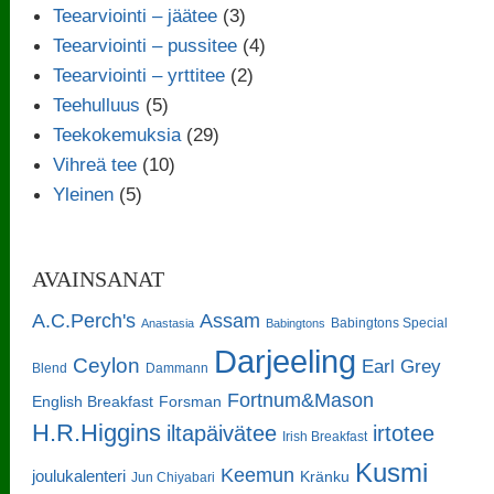
Teearviointi – jäätee
(3)
Teearviointi – pussitee
(4)
Teearviointi – yrttitee
(2)
Teehulluus
(5)
Teekokemuksia
(29)
Vihreä tee
(10)
Yleinen
(5)
AVAINSANAT
A.C.Perch's
Assam
Babingtons Special
Anastasia
Babingtons
Darjeeling
Ceylon
Earl Grey
Blend
Dammann
Fortnum&Mason
English Breakfast
Forsman
H.R.Higgins
iltapäivätee
irtotee
Irish Breakfast
Kusmi
Keemun
joulukalenteri
Kränku
Jun Chiyabari