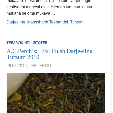
mukavan ”muskateelista”, niin kuin Darjeelingin
kesäsadot monesti ovat. Hieman tummaa, mutta
mukana se oma mukava …
Darjeeling
,
Mansshardt Teehandel
,
Turzum
TEEARVIOINTI - IRTOTEE
A.C.Perch’s: First Flush Darjeeling
Turzum 2019
26.08.2019, TEETEEMU