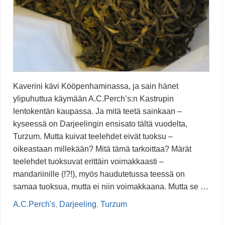
Kaverini kävi Kööpenhaminassa, ja sain hänet
ylipuhuttua käymään A.C.Perch’s:n Kastrupin
lentokentän kaupassa. Ja mitä teetä sainkaan –
kyseessä on Darjeelingin ensisato tältä vuodelta,
Turzum. Mutta kuivat teelehdet eivät tuoksu –
oikeastaan millekään? Mitä tämä tarkoittaa? Märät
teelehdet tuoksuvat erittäin voimakkaasti –
mandariinille (!?!), myös haudutetussa teessä on
samaa tuoksua, mutta ei niin voimakkaana. Mutta se …
A.C.Perch's
,
Darjeeling
,
Turzum