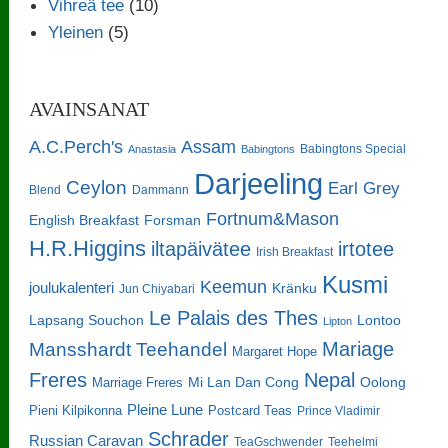
Vihreä tee
(10)
Yleinen
(5)
AVAINSANAT
A.C.Perch's
Assam
Babingtons Special
Anastasia
Babingtons
Darjeeling
Ceylon
Earl Grey
Blend
Dammann
Fortnum&Mason
English Breakfast
Forsman
H.R.Higgins
iltapäivätee
irtotee
Irish Breakfast
Kusmi
Keemun
joulukalenteri
Kränku
Jun Chiyabari
Le Palais des Thes
Lapsang Souchon
Lontoo
Lipton
Mariage
Mansshardt Teehandel
Margaret Hope
Freres
Nepal
Oolong
Marriage Freres
Mi Lan Dan Cong
Pleine Lune
Pieni Kilpikonna
Postcard Teas
Prince Vladimir
Schrader
Russian Caravan
TeaGschwender
Teehelmi