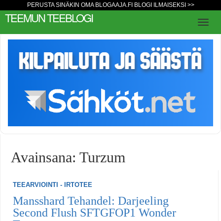
PERUSTA SINÄKIN OMA BLOGAAJA.FI BLOGI ILMAISEKSI >>
TEEMUN TEEBLOGI
Avainsana: Turzum
TEEARVIOINTI - IRTOTEE
Mansshard Tehandel: Darjeeling
Second Flush SFTGFOP1 Wonder