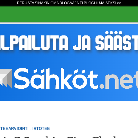
PERUSTA SINÄKIN OMA BLOGAAJA.FI BLOGI ILMAISEKSI >>
TEEARVIOINTI - IRTOTEE