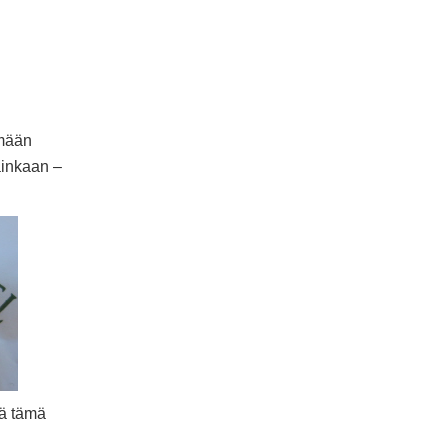
ymään
ainkaan –
tä tämä