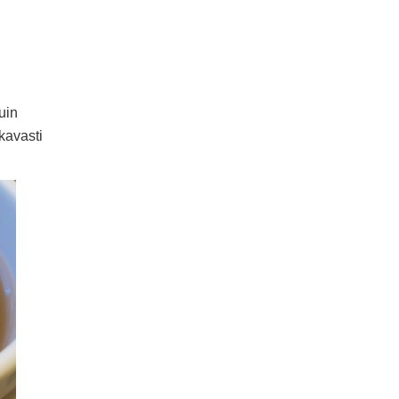
uin
kavasti