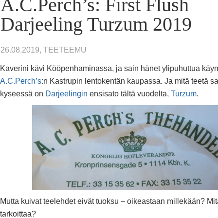
A.C.Perch’s: First Flush
Darjeeling Turzum 2019
26.08.2019, TEETEEMU
Kaverini kävi Kööpenhaminassa, ja sain hänet ylipuhuttua kä
A.C.Perch’s
:n Kastrupin lentokentän kaupassa. Ja mitä teetä s
kyseessä on
Darjeelingin
ensisato tältä vuodelta,
Turzum
.
Mutta kuivat teelehdet eivät tuoksu – oikeastaan millekään? Mi
tarkoittaa?