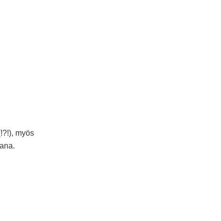
!?!), myös
ana.