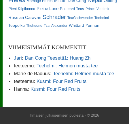
Freres
Nepal
Oolong
Marriage Freres
Mi Lan Dan Cong
Pleine Lune
Pieni Kilpikonna
Postcard Teas
Prince Vladimir
Schrader
Russian Caravan
TeaGschwender
Teehelmi
Teepolku
Whittard
Yunnan
Thehuone
Tzar Alexander
VIIMEISIMMÄT KOMMENTIT
Jari
:
Dan Cong Teesetti1: Huang Zhi
teeteemu
:
Teehelmi: Helmen musta tee
Marie de Baduus
:
Teehelmi: Helmen musta tee
teeteemu
:
Kusmi: Four Red Fruits
Hanna
:
Kusmi: Four Red Fruits
Ilmaisen julkaisemisen puolesta
· © 2026