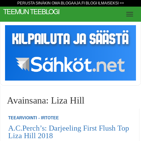
PERUSTA SINÄKIN OMA BLOGAAJA.FI BLOGI ILMAISEKSI >>
TEEMUN TEEBLOGI
Avainsana: Liza Hill
TEEARVIOINTI - IRTOTEE
A.C.Perch’s: Darjeeling First Flush Top
Liza Hill 2018