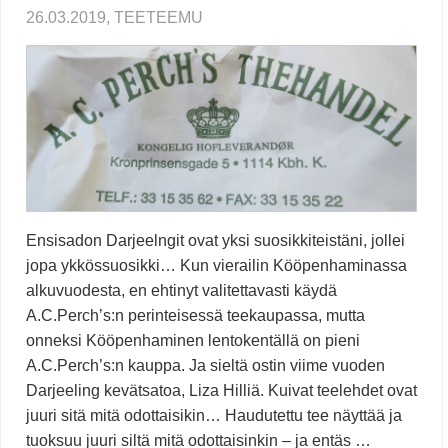
26.03.2019, TEETEEMU
Ensisadon Darjeelngit ovat yksi suosikkiteistäni, jollei
jopa ykkössuosikki… Kun vierailin Kööpenhaminassa
alkuvuodesta, en ehtinyt valitettavasti käydä
A.C.Perch’s:n perinteisessä teekaupassa, mutta
onneksi Kööpenhaminen lentokentällä on pieni
A.C.Perch’s:n kauppa. Ja sieltä ostin viime vuoden
Darjeeling kevätsatoa, Liza Hilliä. Kuivat teelehdet ovat
juuri sitä mitä odottaisikin… Haudutettu tee näyttää ja
tuoksuu juuri siltä mitä odottaisinkin – ja entäs …