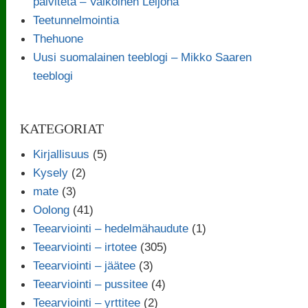
päivitetä – Valkoinen Leijona
Teetunnelmointia
Thehuone
Uusi suomalainen teeblogi – Mikko Saaren
teeblogi
KATEGORIAT
Kirjallisuus
(5)
Kysely
(2)
mate
(3)
Oolong
(41)
Teearviointi – hedelmähaudute
(1)
Teearviointi – irtotee
(305)
Teearviointi – jäätee
(3)
Teearviointi – pussitee
(4)
Teearviointi – yrttitee
(2)