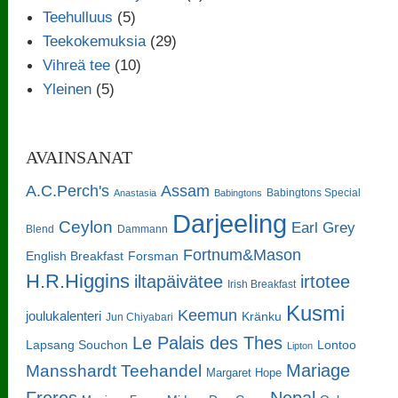
Teehulluus
(5)
Teekokemuksia
(29)
Vihreä tee
(10)
Yleinen
(5)
AVAINSANAT
A.C.Perch's
Assam
Babingtons Special
Anastasia
Babingtons
Darjeeling
Ceylon
Earl Grey
Blend
Dammann
Fortnum&Mason
English Breakfast
Forsman
H.R.Higgins
iltapäivätee
irtotee
Irish Breakfast
Kusmi
Keemun
joulukalenteri
Kränku
Jun Chiyabari
Le Palais des Thes
Lapsang Souchon
Lontoo
Lipton
Mariage
Mansshardt Teehandel
Margaret Hope