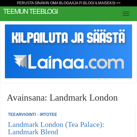
PERUSTA SINÄKIN OMA BLOGAAJA.FI BLOGI ILMAISEKSI >>
TEEMUN TEEBLOGI
Avainsana: Landmark London
TEEARVIOINTI - IRTOTEE
Landmark London (Tea Palace):
Landmark Blend