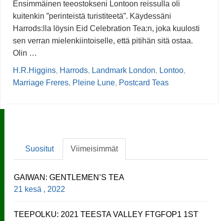
Ensimmäinen teeostokseni Lontoon reissulla oli
kuitenkin ”perinteistä turistiteetä”. Käydessäni
Harrods:lla löysin Eid Celebration Tea:n, joka kuulosti
sen verran mielenkiintoiselle, että pitihän sitä ostaa.
Olin …
H.R.Higgins
,
Harrods
,
Landmark London
,
Lontoo
,
Marriage Freres
,
Pleine Lune
,
Postcard Teas
Suositut
Viimeisimmät
GAIWAN: GENTLEMEN’S TEA
21 kesä , 2022
TEEPOLKU: 2021 TEESTA VALLEY FTGFOP1 1ST