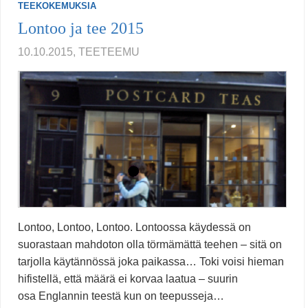
TEEKOKEMUKSIA
Lontoo ja tee 2015
10.10.2015, TEETEEMU
Lontoo, Lontoo, Lontoo. Lontoossa käydessä on
suorastaan mahdoton olla törmämättä teehen – sitä on
tarjolla käytännössä joka paikassa… Toki voisi hieman
hifistellä, että määrä ei korvaa laatua – suurin
osa Englannin teestä kun on teepusseja…