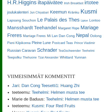
H.R.Higgins
iltapäivätee
irtotee
Irish Breakfast
Kusmi
Keemun
joulukalenteri
Kränku
Jun Chiyabari
Le Palais des Thes
Lapsang Souchon
Lontoo
Lipton
Mariage
Mansshardt Teehandel
Margaret Hope
Freres
Nepal
Oolong
Marriage Freres
Mi Lan Dan Cong
Pleine Lune
Pieni Kilpikonna
Postcard Teas
Prince Vladimir
Schrader
Russian Caravan
TeaGschwender
Teehelmi
Teepolku
Whittard
Yunnan
Thehuone
Tzar Alexander
VIIMEISIMMÄT KOMMENTIT
Jari
:
Dan Cong Teesetti1: Huang Zhi
teeteemu
:
Teehelmi: Helmen musta tee
Marie de Baduus
:
Teehelmi: Helmen musta tee
teeteemu
:
Kusmi: Four Red Fruits