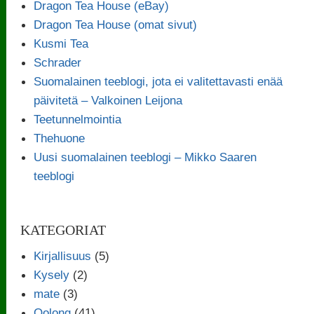
Dragon Tea House (eBay)
Dragon Tea House (omat sivut)
Kusmi Tea
Schrader
Suomalainen teeblogi, jota ei valitettavasti enää
päivitetä – Valkoinen Leijona
Teetunnelmointia
Thehuone
Uusi suomalainen teeblogi – Mikko Saaren
teeblogi
KATEGORIAT
Kirjallisuus
(5)
Kysely
(2)
mate
(3)
Oolong
(41)