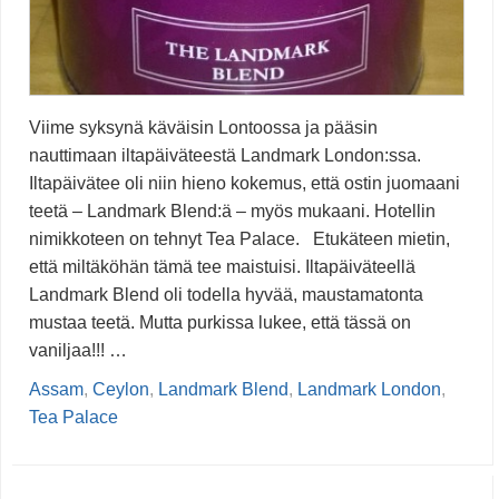
Viime syksynä käväisin Lontoossa ja pääsin
nauttimaan iltapäiväteestä Landmark London:ssa.
Iltapäivätee oli niin hieno kokemus, että ostin juomaani
teetä – Landmark Blend:ä – myös mukaani. Hotellin
nimikkoteen on tehnyt Tea Palace. Etukäteen mietin,
että miltäköhän tämä tee maistuisi. Iltapäiväteellä
Landmark Blend oli todella hyvää, maustamatonta
mustaa teetä. Mutta purkissa lukee, että tässä on
vaniljaa!!! …
Assam
,
Ceylon
,
Landmark Blend
,
Landmark London
,
Tea Palace