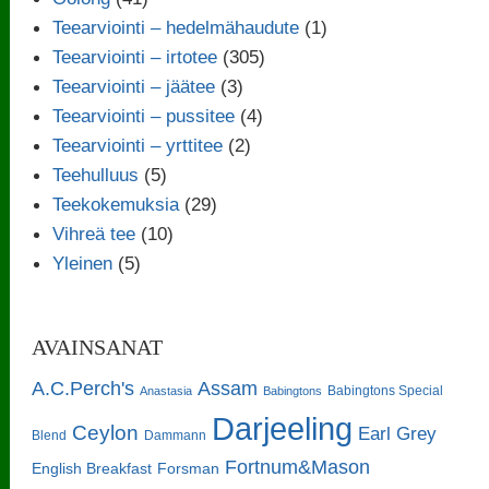
Teearviointi – hedelmähaudute
(1)
Teearviointi – irtotee
(305)
Teearviointi – jäätee
(3)
Teearviointi – pussitee
(4)
Teearviointi – yrttitee
(2)
Teehulluus
(5)
Teekokemuksia
(29)
Vihreä tee
(10)
Yleinen
(5)
AVAINSANAT
A.C.Perch's
Assam
Babingtons Special
Anastasia
Babingtons
Darjeeling
Ceylon
Earl Grey
Blend
Dammann
Fortnum&Mason
English Breakfast
Forsman