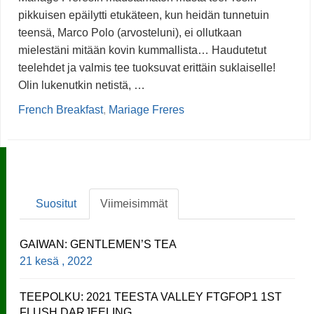
pikkuisen epäilytti etukäteen, kun heidän tunnetuin
teensä, Marco Polo (arvosteluni), ei ollutkaan
mielestäni mitään kovin kummallista… Haudutetut
teelehdet ja valmis tee tuoksuvat erittäin suklaiselle!
Olin lukenutkin netistä, …
French Breakfast
,
Mariage Freres
Suositut
Viimeisimmät
GAIWAN: GENTLEMEN’S TEA
21 kesä , 2022
TEEPOLKU: 2021 TEESTA VALLEY FTGFOP1 1ST
FLUSH DARJEELING