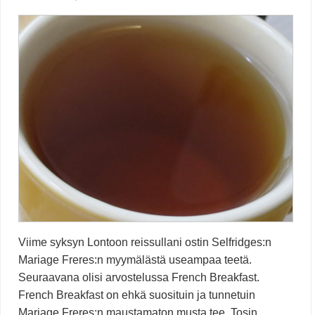
Viime syksyn Lontoon reissullani ostin Selfridges:n
Mariage Freres:n myymälästä useampaa teetä.
Seuraavana olisi arvostelussa French Breakfast.
French Breakfast on ehkä suosituin ja tunnetuin
Mariage Freres:n maustamaton musta tee. Tosin