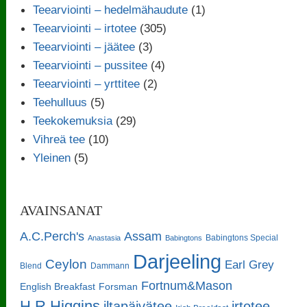
Teearviointi – hedelmähaudute
(1)
Teearviointi – irtotee
(305)
Teearviointi – jäätee
(3)
Teearviointi – pussitee
(4)
Teearviointi – yrttitee
(2)
Teehulluus
(5)
Teekokemuksia
(29)
Vihreä tee
(10)
Yleinen
(5)
AVAINSANAT
A.C.Perch's
Assam
Babingtons Special
Anastasia
Babingtons
Darjeeling
Ceylon
Earl Grey
Blend
Dammann
Fortnum&Mason
English Breakfast
Forsman
H.R.Higgins
iltapäivätee
irtotee