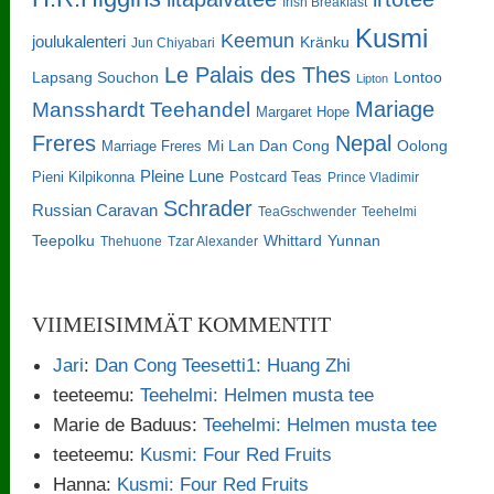
Irish Breakfast
Kusmi
Keemun
joulukalenteri
Kränku
Jun Chiyabari
Le Palais des Thes
Lapsang Souchon
Lontoo
Lipton
Mariage
Mansshardt Teehandel
Margaret Hope
Freres
Nepal
Oolong
Marriage Freres
Mi Lan Dan Cong
Pleine Lune
Pieni Kilpikonna
Postcard Teas
Prince Vladimir
Schrader
Russian Caravan
TeaGschwender
Teehelmi
Teepolku
Whittard
Yunnan
Thehuone
Tzar Alexander
VIIMEISIMMÄT KOMMENTIT
Jari
:
Dan Cong Teesetti1: Huang Zhi
teeteemu
:
Teehelmi: Helmen musta tee
Marie de Baduus
:
Teehelmi: Helmen musta tee
teeteemu
:
Kusmi: Four Red Fruits
Hanna
:
Kusmi: Four Red Fruits