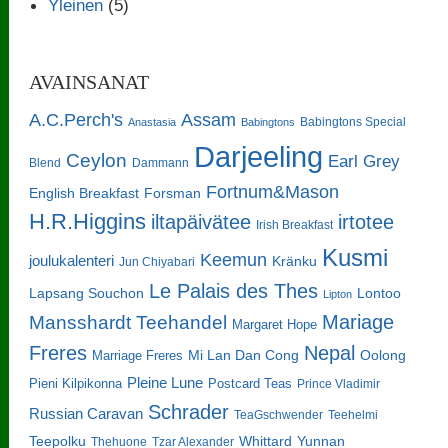
Yleinen
(5)
AVAINSANAT
A.C.Perch's
Assam
Babingtons Special
Anastasia
Babingtons
Darjeeling
Ceylon
Earl Grey
Blend
Dammann
Fortnum&Mason
English Breakfast
Forsman
H.R.Higgins
iltapäivätee
irtotee
Irish Breakfast
Kusmi
Keemun
joulukalenteri
Kränku
Jun Chiyabari
Le Palais des Thes
Lapsang Souchon
Lontoo
Lipton
Mariage
Mansshardt Teehandel
Margaret Hope
Freres
Nepal
Oolong
Marriage Freres
Mi Lan Dan Cong
Pleine Lune
Pieni Kilpikonna
Postcard Teas
Prince Vladimir
Schrader
Russian Caravan
TeaGschwender
Teehelmi
Teepolku
Whittard
Yunnan
Thehuone
Tzar Alexander