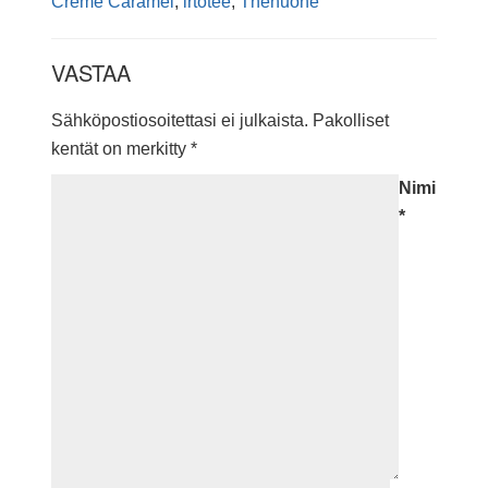
Creme Caramel
,
irtotee
,
Thehuone
VASTAA
Sähköpostiosoitettasi ei julkaista.
Pakolliset
kentät on merkitty
*
Nimi
*