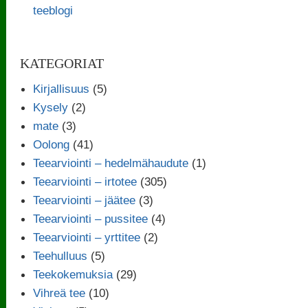
teeblogi
KATEGORIAT
Kirjallisuus
(5)
Kysely
(2)
mate
(3)
Oolong
(41)
Teearviointi – hedelmähaudute
(1)
Teearviointi – irtotee
(305)
Teearviointi – jäätee
(3)
Teearviointi – pussitee
(4)
Teearviointi – yrttitee
(2)
Teehulluus
(5)
Teekokemuksia
(29)
Vihreä tee
(10)