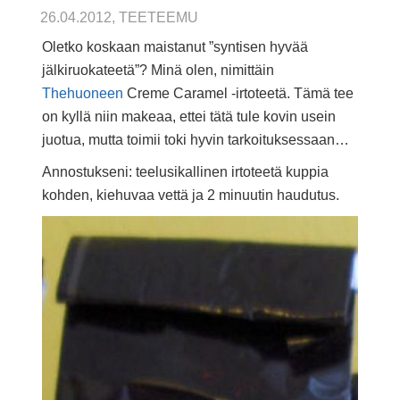
26.04.2012, TEETEEMU
Oletko koskaan maistanut ”syntisen hyvää
jälkiruokateetä”? Minä olen, nimittäin
Thehuoneen
Creme Caramel -irtoteetä. Tämä tee
on kyllä niin makeaa, ettei tätä tule kovin usein
juotua, mutta toimii toki hyvin tarkoituksessaan…
Annostukseni: teelusikallinen irtoteetä kuppia
kohden, kiehuvaa vettä ja 2 minuutin haudutus.