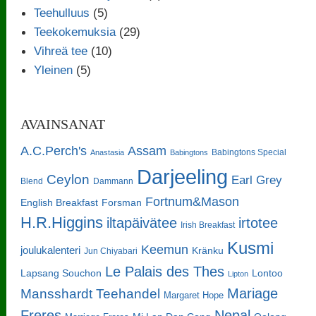
Teehulluus
(5)
Teekokemuksia
(29)
Vihreä tee
(10)
Yleinen
(5)
AVAINSANAT
A.C.Perch's
Assam
Babingtons Special
Anastasia
Babingtons
Darjeeling
Ceylon
Earl Grey
Blend
Dammann
Fortnum&Mason
English Breakfast
Forsman
H.R.Higgins
iltapäivätee
irtotee
Irish Breakfast
Kusmi
Keemun
joulukalenteri
Kränku
Jun Chiyabari
Le Palais des Thes
Lapsang Souchon
Lontoo
Lipton
Mariage
Mansshardt Teehandel
Margaret Hope
Freres
Nepal