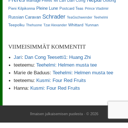
Oolong
Marriage Freres
Mi Lan Dan Cong
Pleine Lune
Pieni Kilpikonna
Postcard Teas
Prince Vladimir
Schrader
Russian Caravan
TeaGschwender
Teehelmi
Teepolku
Whittard
Yunnan
Thehuone
Tzar Alexander
VIIMEISIMMÄT KOMMENTIT
Jari
:
Dan Cong Teesetti1: Huang Zhi
teeteemu
:
Teehelmi: Helmen musta tee
Marie de Baduus
:
Teehelmi: Helmen musta tee
teeteemu
:
Kusmi: Four Red Fruits
Hanna
:
Kusmi: Four Red Fruits
Ilmaisen julkaisemisen puolesta
· © 2026