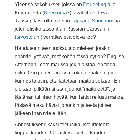
Yleensä sekoitukset, joissa on
Darjeelingiä
ja
Kiinan teetä (
Keemunia
?), ovat olleet hyviä.
Tässä pitäisi olla hieman
Lapsang Souchong
:ia,
joten olisiko tässä ihan Russian Caravan:n
(
arvosteluni
) verrattavissa oleva tee?
Haudutetun teen tuoksu tuo mieleen jotakin
epämiellyttävää, mitäköhän tässä nyt on? English
Afternoon Tea:n maussa jokin pistää, en tiedä
mikä. Olin jo heittämässä koko teepaketin pois,
kunnes tajusin, että laitetaan maitoa sekaan! En
olekaan pitkään aikaan juonut ”maitoteetä”, ja
tästähän tuli ihan hyvää, kun laittoi reilusti maitoa.
Pistävä maku hävisi johonkin ja teetä joi sen
jälkeen ihan mielellään!
Annostukseni: kaksi teelusikallista irtoteetä
kuppia kohden, 90 -asteista vettä, kahden