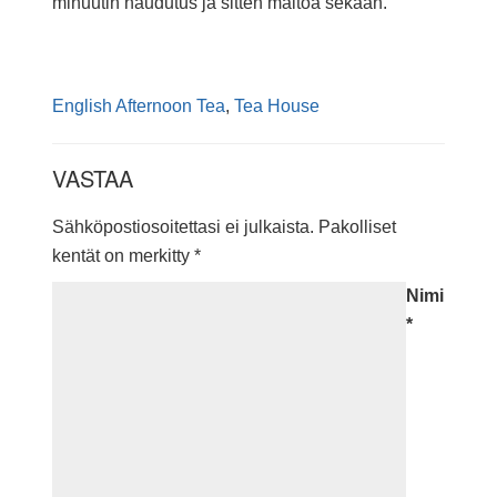
minuutin haudutus ja sitten maitoa sekaan.
English Afternoon Tea
,
Tea House
VASTAA
Sähköpostiosoitettasi ei julkaista.
Pakolliset
kentät on merkitty
*
Nimi
*