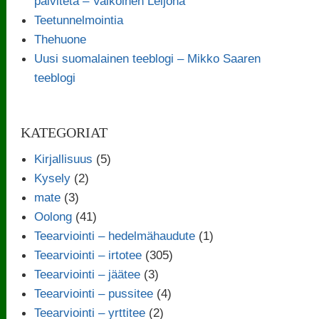
päivitetä – Valkoinen Leijona
Teetunnelmointia
Thehuone
Uusi suomalainen teeblogi – Mikko Saaren
teeblogi
KATEGORIAT
Kirjallisuus
(5)
Kysely
(2)
mate
(3)
Oolong
(41)
Teearviointi – hedelmähaudute
(1)
Teearviointi – irtotee
(305)
Teearviointi – jäätee
(3)
Teearviointi – pussitee
(4)
Teearviointi – yrttitee
(2)