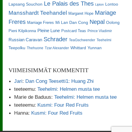
Le Palais des Thes
Lapsang Souchon
Lontoo
Lipton
Mariage
Mansshardt Teehandel
Margaret Hope
Freres
Nepal
Oolong
Marriage Freres
Mi Lan Dan Cong
Pleine Lune
Pieni Kilpikonna
Postcard Teas
Prince Vladimir
Schrader
Russian Caravan
TeaGschwender
Teehelmi
Teepolku
Whittard
Yunnan
Thehuone
Tzar Alexander
VIIMEISIMMÄT KOMMENTIT
Jari
:
Dan Cong Teesetti1: Huang Zhi
teeteemu
:
Teehelmi: Helmen musta tee
Marie de Baduus
:
Teehelmi: Helmen musta tee
teeteemu
:
Kusmi: Four Red Fruits
Hanna
:
Kusmi: Four Red Fruits