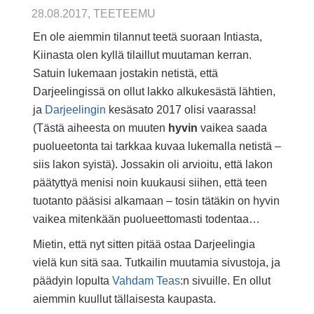
28.08.2017, TEETEEMU
En ole aiemmin tilannut teetä suoraan Intiasta,
Kiinasta olen kyllä tilaillut muutaman kerran.
Satuin lukemaan jostakin netistä, että
Darjeelingissä on ollut lakko alkukesästä lähtien,
ja
Darjeelingin
kesäsato 2017 olisi vaarassa!
(Tästä aiheesta on muuten
hyvin
vaikea saada
puolueetonta tai tarkkaa kuvaa lukemalla netistä –
siis lakon syistä). Jossakin oli arvioitu, että lakon
päätyttyä menisi noin kuukausi siihen, että teen
tuotanto pääsisi alkamaan – tosin tätäkin on hyvin
vaikea mitenkään puolueettomasti todentaa…
Mietin, että nyt sitten pitää ostaa Darjeelingia
vielä kun sitä saa. Tutkailin muutamia sivustoja, ja
päädyin lopulta
Vahdam Teas
:n sivuille. En ollut
aiemmin kuullut tällaisesta kaupasta.