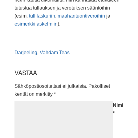
tutustua tullauksen ja verotuksen sääntöihin
(esim.
tullilaskuriin
,
maahantuontiveroihin
ja
esimerkkilaskelmiin
).
Darjeeling
,
Vahdam Teas
VASTAA
Sähköpostiosoitettasi ei julkaista.
Pakolliset
kentät on merkitty
*
Nimi
*