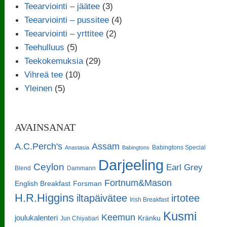
Teearviointi – jäätee
(3)
Teearviointi – pussitee
(4)
Teearviointi – yrttitee
(2)
Teehulluus
(5)
Teekokemuksia
(29)
Vihreä tee
(10)
Yleinen
(5)
AVAINSANAT
A.C.Perch's
Assam
Babingtons Special
Anastasia
Babingtons
Darjeeling
Ceylon
Earl Grey
Blend
Dammann
Fortnum&Mason
English Breakfast
Forsman
H.R.Higgins
iltapäivätee
irtotee
Irish Breakfast
Kusmi
Keemun
joulukalenteri
Kränku
Jun Chiyabari