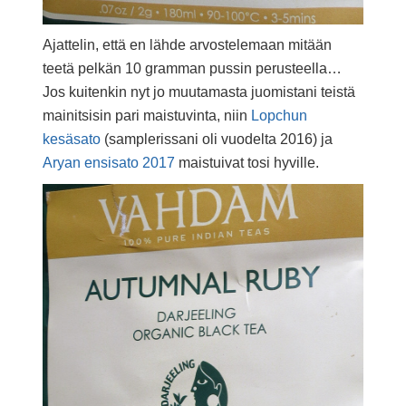
Ajattelin, että en lähde arvostelemaan mitään
teetä pelkän 10 gramman pussin perusteella…
Jos kuitenkin nyt jo muutamasta juomistani teistä
mainitsisin pari maistuvinta, niin
Lopchun
kesäsato
(samplerissani oli vuodelta 2016) ja
Aryan ensisato 2017
maistuivat tosi hyville.