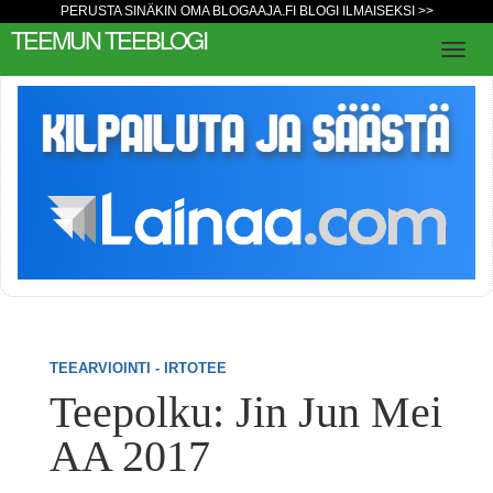
PERUSTA SINÄKIN OMA BLOGAAJA.FI BLOGI ILMAISEKSI >>
TEEMUN TEEBLOGI
TEEARVIOINTI - IRTOTEE
Teepolku: Jin Jun Mei
AA 2017