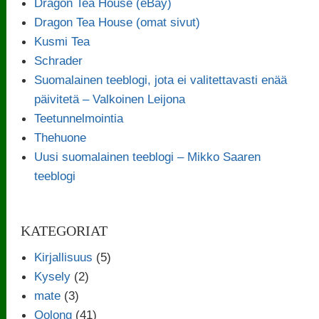
Dragon Tea House (eBay)
Dragon Tea House (omat sivut)
Kusmi Tea
Schrader
Suomalainen teeblogi, jota ei valitettavasti enää
päivitetä – Valkoinen Leijona
Teetunnelmointia
Thehuone
Uusi suomalainen teeblogi – Mikko Saaren
teeblogi
KATEGORIAT
Kirjallisuus
(5)
Kysely
(2)
mate
(3)
Oolong
(41)