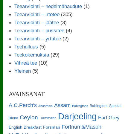
Teearviointi – hedelmähaudute
(1)
Teearviointi – irtotee
(305)
Teearviointi – jäätee
(3)
Teearviointi – pussitee
(4)
Teearviointi – yrttitee
(2)
Teehulluus
(5)
Teekokemuksia
(29)
Vihreä tee
(10)
Yleinen
(5)
AVAINSANAT
A.C.Perch's
Assam
Babingtons Special
Anastasia
Babingtons
Darjeeling
Ceylon
Earl Grey
Blend
Dammann
Fortnum&Mason
English Breakfast
Forsman