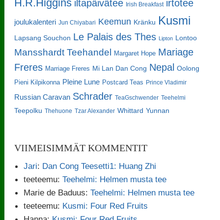
H.R.Higgins
iltapäivätee
irtotee
Irish Breakfast
Kusmi
Keemun
joulukalenteri
Kränku
Jun Chiyabari
Le Palais des Thes
Lapsang Souchon
Lontoo
Lipton
Mariage
Mansshardt Teehandel
Margaret Hope
Freres
Nepal
Oolong
Marriage Freres
Mi Lan Dan Cong
Pleine Lune
Pieni Kilpikonna
Postcard Teas
Prince Vladimir
Schrader
Russian Caravan
TeaGschwender
Teehelmi
Teepolku
Whittard
Yunnan
Thehuone
Tzar Alexander
VIIMEISIMMÄT KOMMENTIT
Jari
:
Dan Cong Teesetti1: Huang Zhi
teeteemu
:
Teehelmi: Helmen musta tee
Marie de Baduus
:
Teehelmi: Helmen musta tee
teeteemu
:
Kusmi: Four Red Fruits
Hanna
:
Kusmi: Four Red Fruits