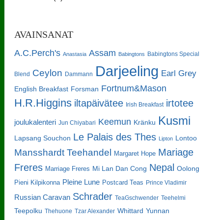
AVAINSANAT
A.C.Perch's
Assam
Babingtons Special
Anastasia
Babingtons
Darjeeling
Ceylon
Earl Grey
Blend
Dammann
Fortnum&Mason
English Breakfast
Forsman
H.R.Higgins
iltapäivätee
irtotee
Irish Breakfast
Kusmi
Keemun
joulukalenteri
Kränku
Jun Chiyabari
Le Palais des Thes
Lapsang Souchon
Lontoo
Lipton
Mariage
Mansshardt Teehandel
Margaret Hope
Freres
Nepal
Oolong
Marriage Freres
Mi Lan Dan Cong
Pleine Lune
Pieni Kilpikonna
Postcard Teas
Prince Vladimir
Schrader
Russian Caravan
TeaGschwender
Teehelmi
Teepolku
Whittard
Yunnan
Thehuone
Tzar Alexander