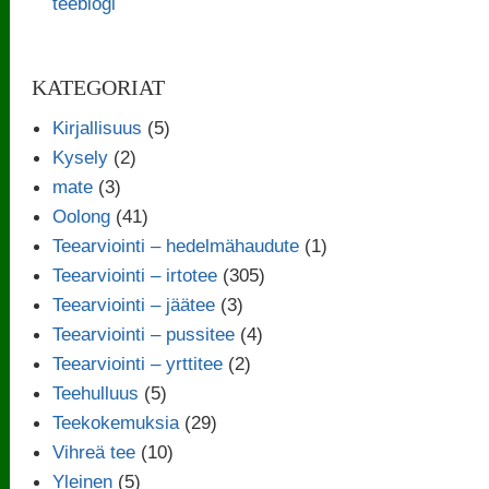
teeblogi
KATEGORIAT
Kirjallisuus
(5)
Kysely
(2)
mate
(3)
Oolong
(41)
Teearviointi – hedelmähaudute
(1)
Teearviointi – irtotee
(305)
Teearviointi – jäätee
(3)
Teearviointi – pussitee
(4)
Teearviointi – yrttitee
(2)
Teehulluus
(5)
Teekokemuksia
(29)
Vihreä tee
(10)
Yleinen
(5)