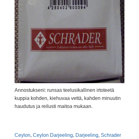
Annostukseni: runsas teelusikallinen irtoteetä
kuppia kohden, kiehuvaa vettä, kahden minuutin
haudutus ja reilusti maitoa mukaan.
Ceylon
,
Ceylon Darjeeling
,
Darjeeling
,
Schrader