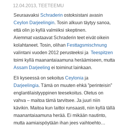
12.04.2013, TEETEEMU
Seuraavaksi
Schraderin
ostoksistani avasin
Ceylon Darjeelingin
. Tosin alkuun täytyy sanoa,
että olin jo kyllä valmiiksi skeptinen.
Aiemmat vastaavat Schraderin teet eivät oikein
kolahtaneet. Tosin, olihan
Festtagsmischnung
valintani vuoden 2012 perusteeksi ja
Teespitzen
toimi kyllä maanantaiaamuna heräämiseen, mutta
Assam Darjeeling
ei toiminut lainkaan.
Eli kyseessä on sekoitus
Ceylonia
ja
Darjeelingia
. Tämä on muuten ehkä ”perinteisin”
englantilaistyyppinen teesekoitus. Oletus on
vahva – maitoa tämä tarvitsee. Ja juuri niin
kävikin. Maitoa kun laittoi runsaasti, niin kyllä tällä
maanantaiaamuna herää. Ei mikään nautinto,
mutta aamiaispöytään ihan jees vaihtoehto…