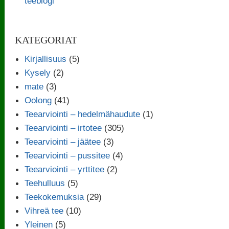
teeblogi
KATEGORIAT
Kirjallisuus
(5)
Kysely
(2)
mate
(3)
Oolong
(41)
Teearviointi – hedelmähaudute
(1)
Teearviointi – irtotee
(305)
Teearviointi – jäätee
(3)
Teearviointi – pussitee
(4)
Teearviointi – yrttitee
(2)
Teehulluus
(5)
Teekokemuksia
(29)
Vihreä tee
(10)
Yleinen
(5)