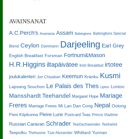
AVAINSANAT
A.C.Perch's
Assam
Babingtons Special
Anastasia
Babingtons
Darjeeling
Ceylon
Earl Grey
Blend
Dammann
Fortnum&Mason
English Breakfast
Forsman
H.R.Higgins
iltapäivätee
irtotee
Irish Breakfast
Kusmi
Keemun
joulukalenteri
Kränku
Jun Chiyabari
Le Palais des Thes
Lapsang Souchon
Lontoo
Lipton
Mariage
Mansshardt Teehandel
Margaret Hope
Freres
Nepal
Oolong
Marriage Freres
Mi Lan Dan Cong
Pleine Lune
Pieni Kilpikonna
Postcard Teas
Prince Vladimir
Schrader
Russian Caravan
TeaGschwender
Teehelmi
Teepolku
Whittard
Yunnan
Thehuone
Tzar Alexander