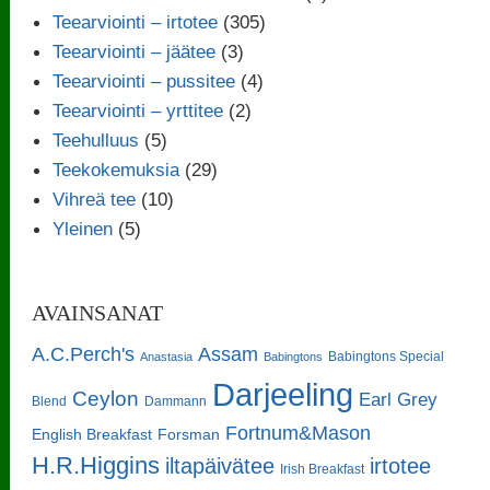
Teearviointi – irtotee
(305)
Teearviointi – jäätee
(3)
Teearviointi – pussitee
(4)
Teearviointi – yrttitee
(2)
Teehulluus
(5)
Teekokemuksia
(29)
Vihreä tee
(10)
Yleinen
(5)
AVAINSANAT
A.C.Perch's
Assam
Babingtons Special
Anastasia
Babingtons
Darjeeling
Ceylon
Earl Grey
Blend
Dammann
Fortnum&Mason
English Breakfast
Forsman
H.R.Higgins
iltapäivätee
irtotee
Irish Breakfast