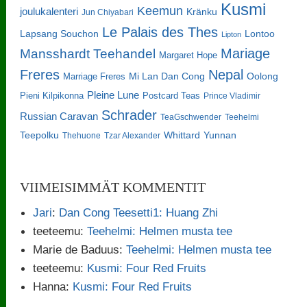
Kusmi
Keemun
joulukalenteri
Kränku
Jun Chiyabari
Le Palais des Thes
Lapsang Souchon
Lontoo
Lipton
Mariage
Mansshardt Teehandel
Margaret Hope
Freres
Nepal
Oolong
Marriage Freres
Mi Lan Dan Cong
Pleine Lune
Pieni Kilpikonna
Postcard Teas
Prince Vladimir
Schrader
Russian Caravan
TeaGschwender
Teehelmi
Teepolku
Whittard
Yunnan
Thehuone
Tzar Alexander
VIIMEISIMMÄT KOMMENTIT
Jari
:
Dan Cong Teesetti1: Huang Zhi
teeteemu
:
Teehelmi: Helmen musta tee
Marie de Baduus
:
Teehelmi: Helmen musta tee
teeteemu
:
Kusmi: Four Red Fruits
Hanna
:
Kusmi: Four Red Fruits