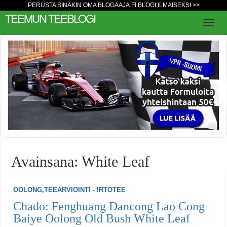
PERUSTA SINÄKIN OMA BLOGAAJA.FI BLOGI ILMAISEKSI >>
TEEMUN TEEBLOGI
Avainsana: White Leaf
OOLONG
,
TEEARVIOINTI - IRTOTEE
Chado: Fenghuang Dancong Lao Cong
Baiye Oolong Old Bush White Leaf