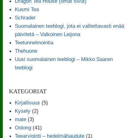
Dragon Tea House (omat sivut)
Kusmi Tea
Schrader
Suomalainen teeblogi, jota ei valitettavasti enää
päivitetä – Valkoinen Leijona
Teetunnelmointia
Thehuone
Uusi suomalainen teeblogi – Mikko Saaren
teeblogi
KATEGORIAT
Kirjallisuus
(5)
Kysely
(2)
mate
(3)
Oolong
(41)
Teearviointi – hedelmähaudute
(1)