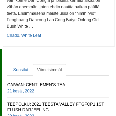
vain kolme Dan Cong:a ja toisella kerralla aikaa oli
vähän enemmän, joten ehdin nauttia paikan päällä
teetä. Ensimmäisenä maistelussa on ”nimihirviö”
Fenghuang Dancong Lao Cong Baiye Oolong Old
Bush White …
Chado
,
White Leaf
Suositut
Viimeisimmät
GAIWAN: GENTLEMEN’S TEA
21 kesä , 2022
TEEPOLKU: 2021 TEESTA VALLEY FTGFOP1 1ST
FLUSH DARJEELING