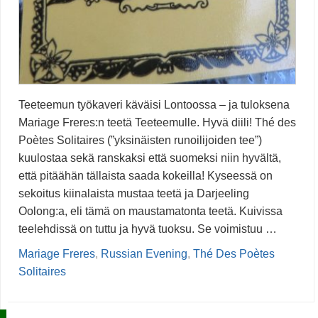
Teeteemun työkaveri käväisi Lontoossa – ja tuloksena
Mariage Freres:n teetä Teeteemulle. Hyvä diili! Thé des
Poètes Solitaires (”yksinäisten runoilijoiden tee”)
kuulostaa sekä ranskaksi että suomeksi niin hyvältä,
että pitäähän tällaista saada kokeilla! Kyseessä on
sekoitus kiinalaista mustaa teetä ja Darjeeling
Oolong:a, eli tämä on maustamatonta teetä. Kuivissa
teelehdissä on tuttu ja hyvä tuoksu. Se voimistuu …
Mariage Freres
,
Russian Evening
,
Thé Des Poètes
Solitaires