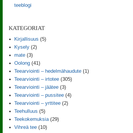
teeblogi
KATEGORIAT
Kirjallisuus
(5)
Kysely
(2)
mate
(3)
Oolong
(41)
Teearviointi – hedelmähaudute
(1)
Teearviointi – irtotee
(305)
Teearviointi – jäätee
(3)
Teearviointi – pussitee
(4)
Teearviointi – yrttitee
(2)
Teehulluus
(5)
Teekokemuksia
(29)
Vihreä tee
(10)