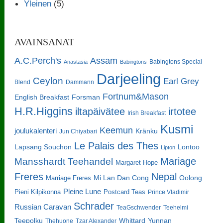
Yleinen
(5)
AVAINSANAT
A.C.Perch's
Assam
Babingtons Special
Anastasia
Babingtons
Darjeeling
Ceylon
Earl Grey
Blend
Dammann
Fortnum&Mason
English Breakfast
Forsman
H.R.Higgins
iltapäivätee
irtotee
Irish Breakfast
Kusmi
Keemun
joulukalenteri
Kränku
Jun Chiyabari
Le Palais des Thes
Lapsang Souchon
Lontoo
Lipton
Mariage
Mansshardt Teehandel
Margaret Hope
Freres
Nepal
Oolong
Marriage Freres
Mi Lan Dan Cong
Pleine Lune
Pieni Kilpikonna
Postcard Teas
Prince Vladimir
Schrader
Russian Caravan
TeaGschwender
Teehelmi
Teepolku
Whittard
Yunnan
Thehuone
Tzar Alexander