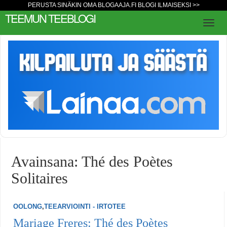
PERUSTA SINÄKIN OMA BLOGAAJA.FI BLOGI ILMAISEKSI >>
TEEMUN TEEBLOGI
Avainsana: Thé des Poètes
Solitaires
OOLONG
,
TEEARVIOINTI - IRTOTEE
Mariage Freres: Thé des Poètes