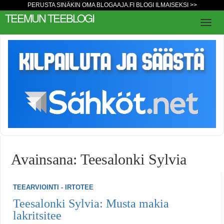
PERUSTA SINÄKIN OMA BLOGAAJA.FI BLOGI ILMAISEKSI >>
TEEMUN TEEBLOGI
Avainsana: Teesalonki Sylvia
TEEARVIOINTI - IRTOTEE
Teesalonki Sylvia: Musta makia
lakritsitee