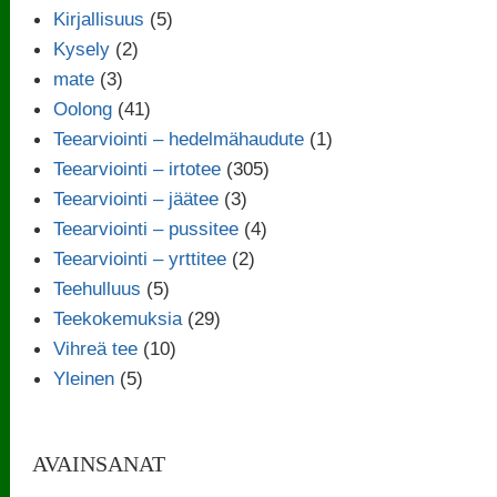
Kirjallisuus
(5)
Kysely
(2)
mate
(3)
Oolong
(41)
Teearviointi – hedelmähaudute
(1)
Teearviointi – irtotee
(305)
Teearviointi – jäätee
(3)
Teearviointi – pussitee
(4)
Teearviointi – yrttitee
(2)
Teehulluus
(5)
Teekokemuksia
(29)
Vihreä tee
(10)
Yleinen
(5)
AVAINSANAT