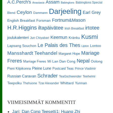
A.C.Perch's
Assam
Babingtons Special
Anastasia
Babingtons
Darjeeling
Ceylon
Earl Grey
Blend
Dammann
Fortnum&Mason
English Breakfast
Forsman
H.R.Higgins
iltapäivätee
irtotee
Irish Breakfast
Kusmi
Keemun
joulukalenteri
Kränku
Jun Chiyabari
Le Palais des Thes
Lapsang Souchon
Lontoo
Lipton
Mariage
Mansshardt Teehandel
Margaret Hope
Freres
Nepal
Oolong
Marriage Freres
Mi Lan Dan Cong
Pleine Lune
Pieni Kilpikonna
Postcard Teas
Prince Vladimir
Schrader
Russian Caravan
TeaGschwender
Teehelmi
Teepolku
Whittard
Yunnan
Thehuone
Tzar Alexander
VIIMEISIMMÄT KOMMENTIT
Jari
:
Dan Cong Teesetti1: Huang Zhi