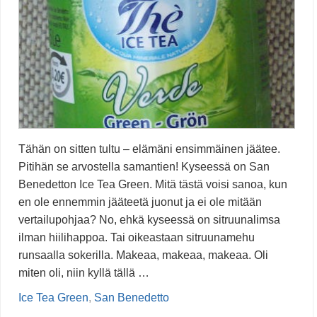
Tähän on sitten tultu – elämäni ensimmäinen jäätee.
Pitihän se arvostella samantien! Kyseessä on San
Benedetton Ice Tea Green. Mitä tästä voisi sanoa, kun
en ole ennemmin jääteetä juonut ja ei ole mitään
vertailupohjaa? No, ehkä kyseessä on sitruunalimsa
ilman hiilihappoa. Tai oikeastaan sitruunamehu
runsaalla sokerilla. Makeaa, makeaa, makeaa. Oli
miten oli, niin kyllä tällä …
Ice Tea Green
,
San Benedetto