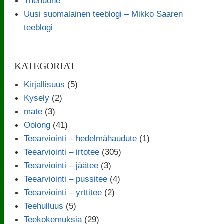
Thehuone
Uusi suomalainen teeblogi – Mikko Saaren
teeblogi
KATEGORIAT
Kirjallisuus
(5)
Kysely
(2)
mate
(3)
Oolong
(41)
Teearviointi – hedelmähaudute
(1)
Teearviointi – irtotee
(305)
Teearviointi – jäätee
(3)
Teearviointi – pussitee
(4)
Teearviointi – yrttitee
(2)
Teehulluus
(5)
Teekokemuksia
(29)