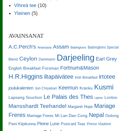
Vihreä tee
(10)
Yleinen
(5)
AVAINSANAT
A.C.Perch's
Assam
Babingtons Special
Anastasia
Babingtons
Darjeeling
Ceylon
Earl Grey
Blend
Dammann
Fortnum&Mason
English Breakfast
Forsman
H.R.Higgins
iltapäivätee
irtotee
Irish Breakfast
Kusmi
Keemun
joulukalenteri
Kränku
Jun Chiyabari
Le Palais des Thes
Lapsang Souchon
Lontoo
Lipton
Mariage
Mansshardt Teehandel
Margaret Hope
Freres
Nepal
Oolong
Marriage Freres
Mi Lan Dan Cong
Pleine Lune
Pieni Kilpikonna
Postcard Teas
Prince Vladimir