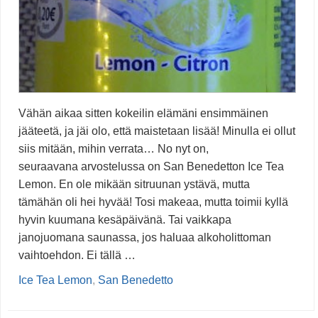
Vähän aikaa sitten kokeilin elämäni ensimmäinen
jääteetä, ja jäi olo, että maistetaan lisää! Minulla ei ollut
siis mitään, mihin verrata… No nyt on,
seuraavana arvostelussa on San Benedetton Ice Tea
Lemon. En ole mikään sitruunan ystävä, mutta
tämähän oli hei hyvää! Tosi makeaa, mutta toimii kyllä
hyvin kuumana kesäpäivänä. Tai vaikkapa
janojuomana saunassa, jos haluaa alkoholittoman
vaihtoehdon. Ei tällä …
Ice Tea Lemon
,
San Benedetto