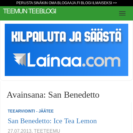
PERUSTA SINÄKIN OMA BLOGAAJA.FI BLOGI ILMAISEKSI >>
TEEMUN TEEBLOGI
Avainsana: San Benedetto
TEEARVIOINTI - JÄÄTEE
San Benedetto: Ice Tea Lemon
27.07.2013, TEETEEMU