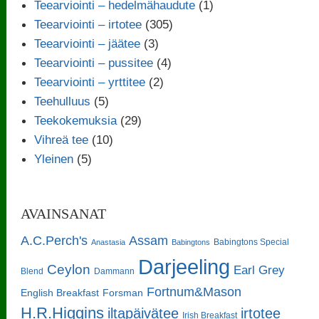
Teearviointi – hedelmähaudute
(1)
Teearviointi – irtotee
(305)
Teearviointi – jäätee
(3)
Teearviointi – pussitee
(4)
Teearviointi – yrttitee
(2)
Teehulluus
(5)
Teekokemuksia
(29)
Vihreä tee
(10)
Yleinen
(5)
AVAINSANAT
A.C.Perch's
Assam
Babingtons Special
Anastasia
Babingtons
Darjeeling
Ceylon
Earl Grey
Blend
Dammann
Fortnum&Mason
English Breakfast
Forsman
H.R.Higgins
iltapäivätee
irtotee
Irish Breakfast