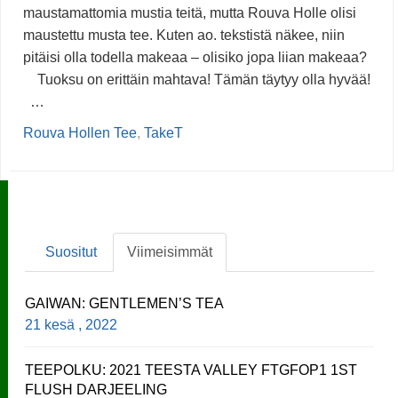
maustamattomia mustia teitä, mutta Rouva Holle olisi
maustettu musta tee. Kuten ao. tekstistä näkee, niin
pitäisi olla todella makeaa – olisiko jopa liian makeaa?
Tuoksu on erittäin mahtava! Tämän täytyy olla hyvää!
…
Rouva Hollen Tee
,
TakeT
Suositut
Viimeisimmät
GAIWAN: GENTLEMEN’S TEA
21 kesä , 2022
TEEPOLKU: 2021 TEESTA VALLEY FTGFOP1 1ST
FLUSH DARJEELING