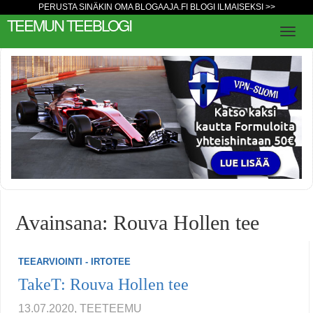
PERUSTA SINÄKIN OMA BLOGAAJA.FI BLOGI ILMAISEKSI >>
TEEMUN TEEBLOGI
Avainsana: Rouva Hollen tee
TEEARVIOINTI - IRTOTEE
TakeT: Rouva Hollen tee
13.07.2020, TEETEEMU