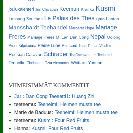
Kusmi
Keemun
joulukalenteri
Kränku
Jun Chiyabari
Le Palais des Thes
Lapsang Souchon
Lontoo
Lipton
Mariage
Mansshardt Teehandel
Margaret Hope
Freres
Nepal
Oolong
Marriage Freres
Mi Lan Dan Cong
Pleine Lune
Pieni Kilpikonna
Postcard Teas
Prince Vladimir
Schrader
Russian Caravan
TeaGschwender
Teehelmi
Teepolku
Whittard
Yunnan
Thehuone
Tzar Alexander
VIIMEISIMMÄT KOMMENTIT
Jari
:
Dan Cong Teesetti1: Huang Zhi
teeteemu
:
Teehelmi: Helmen musta tee
Marie de Baduus
:
Teehelmi: Helmen musta tee
teeteemu
:
Kusmi: Four Red Fruits
Hanna
:
Kusmi: Four Red Fruits