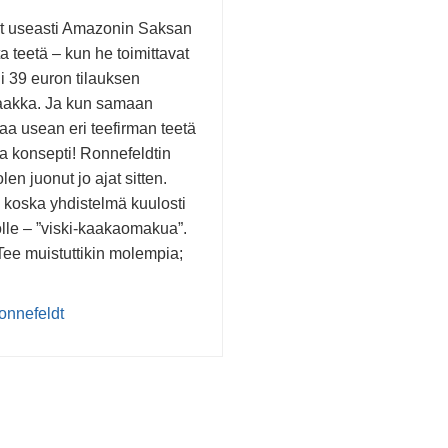
t useasti Amazonin Saksan
a teetä – kun he toimittavat
li 39 euron tilauksen
saakka. Ja kun samaan
aa usean eri teefirman teetä
va konsepti! Ronnefeldtin
olen juonut jo ajat sitten.
, koska yhdistelmä kuulosti
olle – ”viski-kaakaomakua”.
ee muistuttikin molempia;
onnefeldt