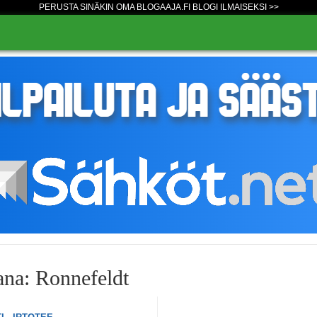
PERUSTA SINÄKIN OMA BLOGAAJA.FI BLOGI ILMAISEKSI >>
ana: Ronnefeldt