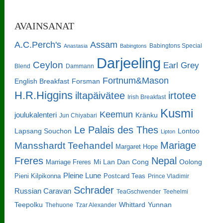
AVAINSANAT
A.C.Perch's
Assam
Babingtons Special
Anastasia
Babingtons
Darjeeling
Ceylon
Earl Grey
Blend
Dammann
Fortnum&Mason
English Breakfast
Forsman
H.R.Higgins
iltapäivätee
irtotee
Irish Breakfast
Kusmi
Keemun
joulukalenteri
Kränku
Jun Chiyabari
Le Palais des Thes
Lapsang Souchon
Lontoo
Lipton
Mariage
Mansshardt Teehandel
Margaret Hope
Freres
Nepal
Oolong
Marriage Freres
Mi Lan Dan Cong
Pleine Lune
Pieni Kilpikonna
Postcard Teas
Prince Vladimir
Schrader
Russian Caravan
TeaGschwender
Teehelmi
Teepolku
Whittard
Yunnan
Thehuone
Tzar Alexander