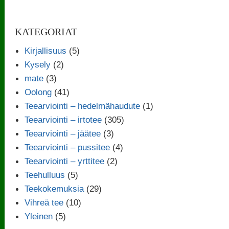
KATEGORIAT
Kirjallisuus
(5)
Kysely
(2)
mate
(3)
Oolong
(41)
Teearviointi – hedelmähaudute
(1)
Teearviointi – irtotee
(305)
Teearviointi – jäätee
(3)
Teearviointi – pussitee
(4)
Teearviointi – yrttitee
(2)
Teehulluus
(5)
Teekokemuksia
(29)
Vihreä tee
(10)
Yleinen
(5)