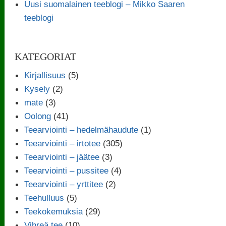
Uusi suomalainen teeblogi – Mikko Saaren
teeblogi
KATEGORIAT
Kirjallisuus
(5)
Kysely
(2)
mate
(3)
Oolong
(41)
Teearviointi – hedelmähaudute
(1)
Teearviointi – irtotee
(305)
Teearviointi – jäätee
(3)
Teearviointi – pussitee
(4)
Teearviointi – yrttitee
(2)
Teehulluus
(5)
Teekokemuksia
(29)
Vihreä tee
(10)