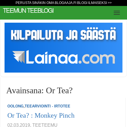
PERUSTA SINÄKIN OMA BLOGAAJA.FI BLOGI ILMAISEKSI >>
TEEMUN TEEBLOGI
Avainsana: Or Tea?
OOLONG
,
TEEARVIOINTI - IRTOTEE
Or Tea? : Monkey Pinch
02.03.2019, TEETEEMU