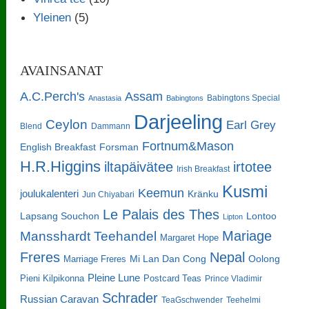
Yleinen
(5)
AVAINSANAT
A.C.Perch's
Assam
Babingtons Special
Anastasia
Babingtons
Darjeeling
Ceylon
Earl Grey
Blend
Dammann
Fortnum&Mason
English Breakfast
Forsman
H.R.Higgins
iltapäivätee
irtotee
Irish Breakfast
Kusmi
Keemun
joulukalenteri
Kränku
Jun Chiyabari
Le Palais des Thes
Lapsang Souchon
Lontoo
Lipton
Mariage
Mansshardt Teehandel
Margaret Hope
Freres
Nepal
Oolong
Marriage Freres
Mi Lan Dan Cong
Pleine Lune
Pieni Kilpikonna
Postcard Teas
Prince Vladimir
Schrader
Russian Caravan
TeaGschwender
Teehelmi