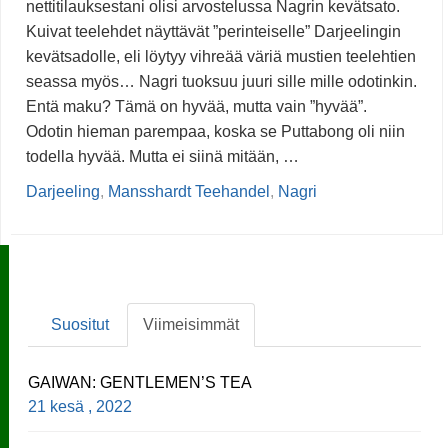
nettitilauksestani olisi arvostelussa Nagrin kevätsato.
Kuivat teelehdet näyttävät ”perinteiselle” Darjeelingin
kevätsadolle, eli löytyy vihreää väriä mustien teelehtien
seassa myös… Nagri tuoksuu juuri sille mille odotinkin.
Entä maku? Tämä on hyvää, mutta vain ”hyvää”.
Odotin hieman parempaa, koska se Puttabong oli niin
todella hyvää. Mutta ei siinä mitään, …
Darjeeling
,
Mansshardt Teehandel
,
Nagri
Suositut
Viimeisimmät
GAIWAN: GENTLEMEN’S TEA
21 kesä , 2022