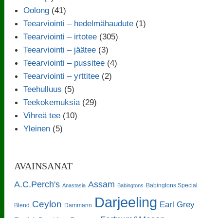
Oolong
(41)
Teearviointi – hedelmähaudute
(1)
Teearviointi – irtotee
(305)
Teearviointi – jäätee
(3)
Teearviointi – pussitee
(4)
Teearviointi – yrttitee
(2)
Teehulluus
(5)
Teekokemuksia
(29)
Vihreä tee
(10)
Yleinen
(5)
AVAINSANAT
A.C.Perch's
Assam
Babingtons Special
Anastasia
Babingtons
Darjeeling
Ceylon
Earl Grey
Blend
Dammann