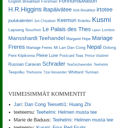
Fortnum&Mason
English Breakfast
Forsman
H.R.Higgins
iltapäivätee
irtotee
Irish Breakfast
Kusmi
Keemun
joulukalenteri
Kränku
Jun Chiyabari
Le Palais des Thes
Lapsang Souchon
Lontoo
Lipton
Mariage
Mansshardt Teehandel
Margaret Hope
Freres
Nepal
Oolong
Marriage Freres
Mi Lan Dan Cong
Pleine Lune
Pieni Kilpikonna
Postcard Teas
Prince Vladimir
Schrader
Russian Caravan
TeaGschwender
Teehelmi
Teepolku
Whittard
Yunnan
Thehuone
Tzar Alexander
VIIMEISIMMÄT KOMMENTIT
Jari
:
Dan Cong Teesetti1: Huang Zhi
teeteemu
:
Teehelmi: Helmen musta tee
Marie de Baduus
:
Teehelmi: Helmen musta tee
teeteemu
:
Kusmi: Four Red Fruits