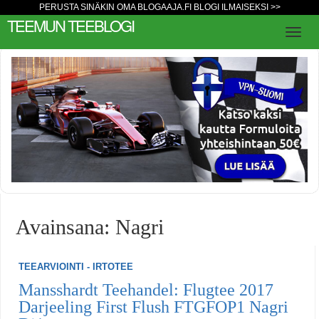
PERUSTA SINÄKIN OMA BLOGAAJA.FI BLOGI ILMAISEKSI >>
TEEMUN TEEBLOGI
Avainsana: Nagri
TEEARVIOINTI - IRTOTEE
Mansshardt Teehandel: Flugtee 2017
Darjeeling First Flush FTGFOP1 Nagri