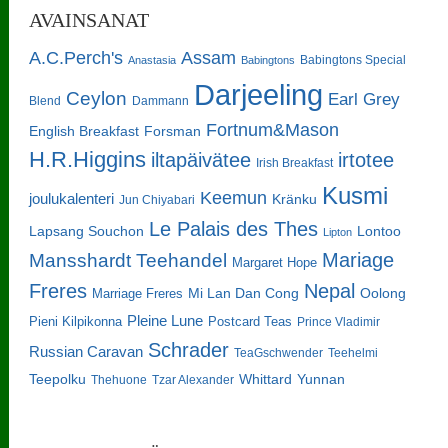
AVAINSANAT
A.C.Perch's
Assam
Babingtons Special
Anastasia
Babingtons
Darjeeling
Ceylon
Earl Grey
Blend
Dammann
Fortnum&Mason
English Breakfast
Forsman
H.R.Higgins
iltapäivätee
irtotee
Irish Breakfast
Kusmi
Keemun
joulukalenteri
Kränku
Jun Chiyabari
Le Palais des Thes
Lapsang Souchon
Lontoo
Lipton
Mariage
Mansshardt Teehandel
Margaret Hope
Freres
Nepal
Oolong
Marriage Freres
Mi Lan Dan Cong
Pleine Lune
Pieni Kilpikonna
Postcard Teas
Prince Vladimir
Schrader
Russian Caravan
TeaGschwender
Teehelmi
Teepolku
Whittard
Yunnan
Thehuone
Tzar Alexander