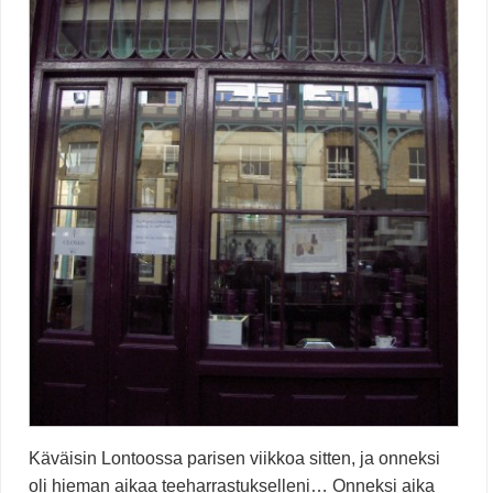
Käväisin Lontoossa parisen viikkoa sitten, ja onneksi
oli hieman aikaa teeharrastukselleni… Onneksi aika