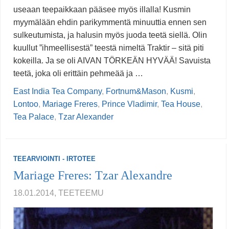
useaan teepaikkaan pääsee myös illalla! Kusmin
myymälään ehdin parikymmentä minuuttia ennen sen
sulkeutumista, ja halusin myös juoda teetä siellä. Olin
kuullut ”ihmeellisestä” teestä nimeltä Traktir – sitä piti
kokeilla. Ja se oli AIVAN TÖRKEÄN HYVÄÄ! Savuista
teetä, joka oli erittäin pehmeää ja …
East India Tea Company
,
Fortnum&Mason
,
Kusmi
,
Lontoo
,
Mariage Freres
,
Prince Vladimir
,
Tea House
,
Tea Palace
,
Tzar Alexander
TEEARVIOINTI - IRTOTEE
Mariage Freres: Tzar Alexandre
18.01.2014, TEETEEMU