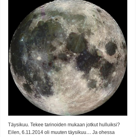
Täysikuu. Tekee tarinoiden mukaan jotkut hulluiksi?
Eilen, 6.11.2014 oli muuten täysikuu… Ja ohessa