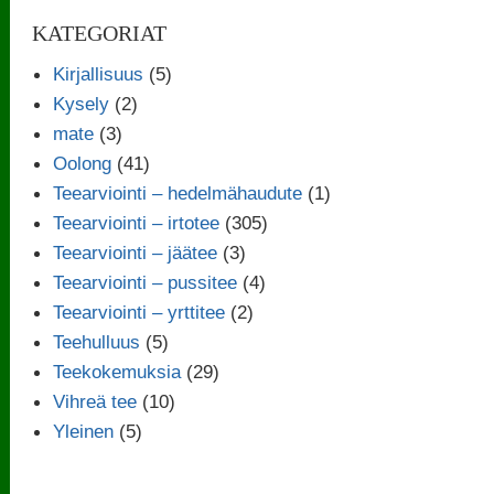
KATEGORIAT
Kirjallisuus
(5)
Kysely
(2)
mate
(3)
Oolong
(41)
Teearviointi – hedelmähaudute
(1)
Teearviointi – irtotee
(305)
Teearviointi – jäätee
(3)
Teearviointi – pussitee
(4)
Teearviointi – yrttitee
(2)
Teehulluus
(5)
Teekokemuksia
(29)
Vihreä tee
(10)
Yleinen
(5)