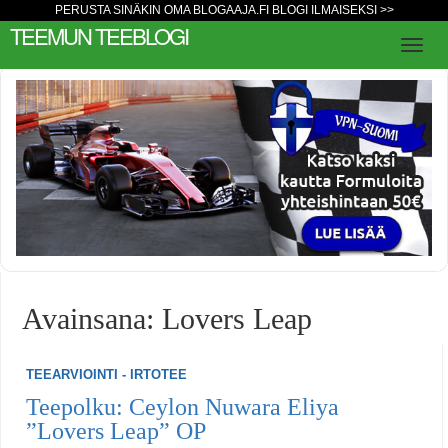
PERUSTA SINÄKIN OMA BLOGAAJA.FI BLOGI ILMAISEKSI >>
TEEMUN TEEBLOGI
Avainsana: Lovers Leap
TEEARVIOINTI - IRTOTEE
Teepolku: Ceylon Nuwara Eliya
”Lovers Leap” OP