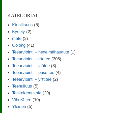
KATEGORIAT
Kirjallisuus
(5)
Kysely
(2)
mate
(3)
Oolong
(41)
Teearviointi – hedelmähaudute
(1)
Teearviointi – irtotee
(305)
Teearviointi – jäätee
(3)
Teearviointi – pussitee
(4)
Teearviointi – yrttitee
(2)
Teehulluus
(5)
Teekokemuksia
(29)
Vihreä tee
(10)
Yleinen
(5)