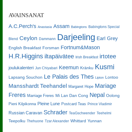
AVAINSANAT
A.C.Perch's
Assam
Babingtons Special
Anastasia
Babingtons
Darjeeling
Ceylon
Earl Grey
Blend
Dammann
Fortnum&Mason
English Breakfast
Forsman
H.R.Higgins
iltapäivätee
irtotee
Irish Breakfast
Kusmi
Keemun
joulukalenteri
Kränku
Jun Chiyabari
Le Palais des Thes
Lapsang Souchon
Lontoo
Lipton
Mariage
Mansshardt Teehandel
Margaret Hope
Freres
Nepal
Oolong
Marriage Freres
Mi Lan Dan Cong
Pleine Lune
Pieni Kilpikonna
Postcard Teas
Prince Vladimir
Schrader
Russian Caravan
TeaGschwender
Teehelmi
Teepolku
Whittard
Yunnan
Thehuone
Tzar Alexander