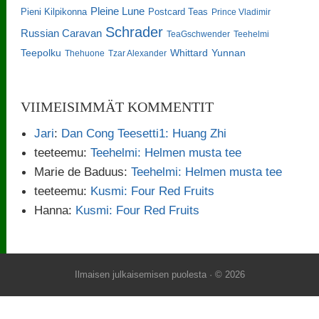
Pleine Lune
Pieni Kilpikonna
Postcard Teas
Prince Vladimir
Schrader
Russian Caravan
TeaGschwender
Teehelmi
Teepolku
Whittard
Yunnan
Thehuone
Tzar Alexander
VIIMEISIMMÄT KOMMENTIT
Jari
:
Dan Cong Teesetti1: Huang Zhi
teeteemu
:
Teehelmi: Helmen musta tee
Marie de Baduus
:
Teehelmi: Helmen musta tee
teeteemu
:
Kusmi: Four Red Fruits
Hanna
:
Kusmi: Four Red Fruits
Ilmaisen julkaisemisen puolesta
· © 2026