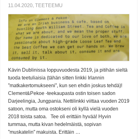
11.04.2020, TEETEEMU
Kävin Dublinissa loppuvuodesta 2019, ja pitihän sieltä
tuoda teetuliaisia (tähän sitten linkki Irlannin
”matkakertomukseeni”, kun sen ehdin joskus tehdä)!
Clement&Pekoe -teekaupasta ostin toisen sadon
Darjeelingia, Jungpania. Nettilinkki viittaa vuoden 2019
satoon, mutta oma ostokseni oli kyllä vielä vuoden
2018 toista satoa. Tee oli erittäin hyvää! Hyvin
tummaa, mutta kivan hedelmäistä, sopivan
”muskatelin” makuista. Erittäin …