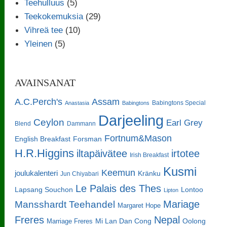
Teehulluus
(5)
Teekokemuksia
(29)
Vihreä tee
(10)
Yleinen
(5)
AVAINSANAT
A.C.Perch's
Assam
Babingtons Special
Anastasia
Babingtons
Darjeeling
Ceylon
Earl Grey
Blend
Dammann
Fortnum&Mason
English Breakfast
Forsman
H.R.Higgins
iltapäivätee
irtotee
Irish Breakfast
Kusmi
Keemun
joulukalenteri
Kränku
Jun Chiyabari
Le Palais des Thes
Lapsang Souchon
Lontoo
Lipton
Mariage
Mansshardt Teehandel
Margaret Hope
Freres
Nepal
Oolong
Marriage Freres
Mi Lan Dan Cong