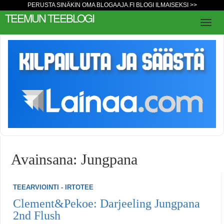
PERUSTA SINÄKIN OMA BLOGAAJA.FI BLOGI ILMAISEKSI >>
TEEMUN TEEBLOGI
Avainsana: Jungpana
TEEARVIOINTI - IRTOTEE
Clement&Pekoe: Darjeeling Jungpana
2nd Flush