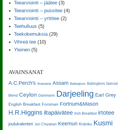
Teearviointi – jäätee
(3)
Teearviointi – pussitee
(4)
Teearviointi – yrttitee
(2)
Teehulluus
(5)
Teekokemuksia
(29)
Vihreä tee
(10)
Yleinen
(5)
AVAINSANAT
A.C.Perch's
Assam
Babingtons Special
Anastasia
Babingtons
Darjeeling
Ceylon
Earl Grey
Blend
Dammann
Fortnum&Mason
English Breakfast
Forsman
H.R.Higgins
iltapäivätee
irtotee
Irish Breakfast
Kusmi
Keemun
joulukalenteri
Kränku
Jun Chiyabari