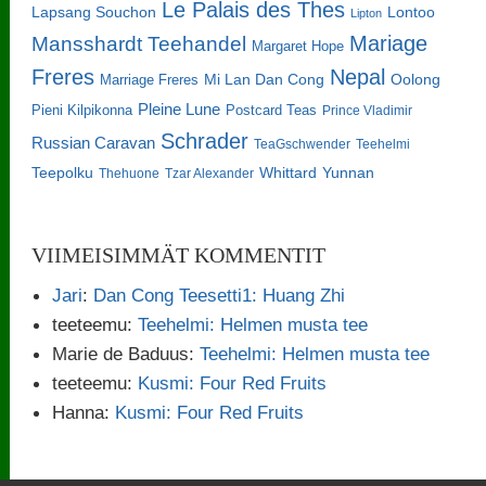
Le Palais des Thes
Lapsang Souchon
Lontoo
Lipton
Mariage
Mansshardt Teehandel
Margaret Hope
Freres
Nepal
Oolong
Marriage Freres
Mi Lan Dan Cong
Pleine Lune
Pieni Kilpikonna
Postcard Teas
Prince Vladimir
Schrader
Russian Caravan
TeaGschwender
Teehelmi
Teepolku
Whittard
Yunnan
Thehuone
Tzar Alexander
VIIMEISIMMÄT KOMMENTIT
Jari
:
Dan Cong Teesetti1: Huang Zhi
teeteemu
:
Teehelmi: Helmen musta tee
Marie de Baduus
:
Teehelmi: Helmen musta tee
teeteemu
:
Kusmi: Four Red Fruits
Hanna
:
Kusmi: Four Red Fruits