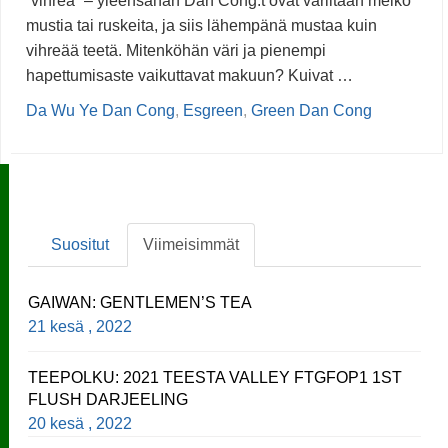
”vihreä” – yleensähän Dan Cong:t ovat väriltään melko
mustia tai ruskeita, ja siis lähempänä mustaa kuin
vihreää teetä. Mitenköhän väri ja pienempi
hapettumisaste vaikuttavat makuun? Kuivat …
Da Wu Ye Dan Cong
,
Esgreen
,
Green Dan Cong
Suositut
Viimeisimmät
GAIWAN: GENTLEMEN’S TEA
21 kesä , 2022
TEEPOLKU: 2021 TEESTA VALLEY FTGFOP1 1ST
FLUSH DARJEELING
20 kesä , 2022