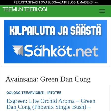
PERUSTA SINÄKIN OMA BLOGAAJA.FI BLOGI ILMAISEKSI >>
TEEMUN TEEBLOGI
Avainsana: Green Dan Cong
OOLONG
,
TEEARVIOINTI - IRTOTEE
Esgreen: Lite Orchid Aroma – Green
Dan Cong (Phoenix Single Bush) –