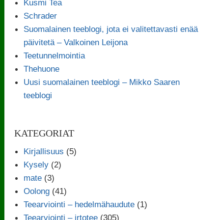
Kusmi Tea
Schrader
Suomalainen teeblogi, jota ei valitettavasti enää
päivitetä – Valkoinen Leijona
Teetunnelmointia
Thehuone
Uusi suomalainen teeblogi – Mikko Saaren
teeblogi
KATEGORIAT
Kirjallisuus
(5)
Kysely
(2)
mate
(3)
Oolong
(41)
Teearviointi – hedelmähaudute
(1)
Teearviointi – irtotee
(305)