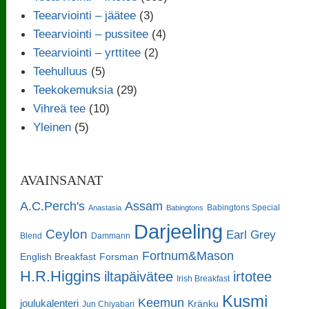
Teearviointi – jäätee
(3)
Teearviointi – pussitee
(4)
Teearviointi – yrttitee
(2)
Teehulluus
(5)
Teekokemuksia
(29)
Vihreä tee
(10)
Yleinen
(5)
AVAINSANAT
A.C.Perch's
Assam
Babingtons Special
Anastasia
Babingtons
Darjeeling
Ceylon
Earl Grey
Blend
Dammann
Fortnum&Mason
English Breakfast
Forsman
H.R.Higgins
iltapäivätee
irtotee
Irish Breakfast
Kusmi
Keemun
joulukalenteri
Kränku
Jun Chiyabari