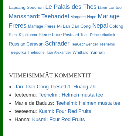
Le Palais des Thes
Lapsang Souchon
Lontoo
Lipton
Mariage
Mansshardt Teehandel
Margaret Hope
Freres
Nepal
Oolong
Marriage Freres
Mi Lan Dan Cong
Pleine Lune
Pieni Kilpikonna
Postcard Teas
Prince Vladimir
Schrader
Russian Caravan
TeaGschwender
Teehelmi
Teepolku
Whittard
Yunnan
Thehuone
Tzar Alexander
VIIMEISIMMÄT KOMMENTIT
Jari
:
Dan Cong Teesetti1: Huang Zhi
teeteemu
:
Teehelmi: Helmen musta tee
Marie de Baduus
:
Teehelmi: Helmen musta tee
teeteemu
:
Kusmi: Four Red Fruits
Hanna
:
Kusmi: Four Red Fruits