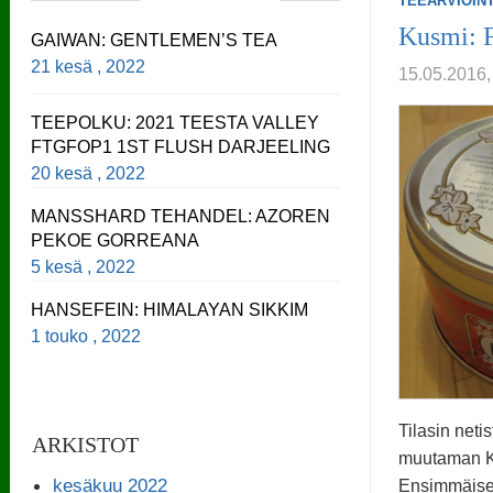
TEEARVIOINT
Kusmi: F
GAIWAN: GENTLEMEN’S TEA
21 kesä , 2022
15.05.201
TEEPOLKU: 2021 TEESTA VALLEY
FTGFOP1 1ST FLUSH DARJEELING
20 kesä , 2022
MANSSHARD TEHANDEL: AZOREN
PEKOE GORREANA
5 kesä , 2022
HANSEFEIN: HIMALAYAN SIKKIM
1 touko , 2022
Tilasin neti
ARKISTOT
muutaman K
kesäkuu 2022
Ensimmäise