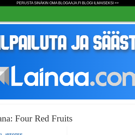
PERUSTA SINÄKIN OMA BLOGAAJA.FI BLOGI ILMAISEKSI >>
na: Four Red Fruits