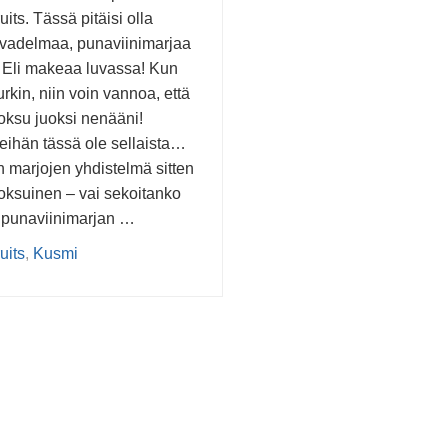
its. Tässä pitäisi olla
vadelmaa, punaviinimarjaa
. Eli makeaa luvassa! Kun
rkin, niin voin vannoa, että
oksu juoksi nenääni!
eihän tässä ole sellaista…
 marjojen yhdistelmä sitten
oksuinen – vai sekoitanko
 punaviinimarjan …
uits
,
Kusmi