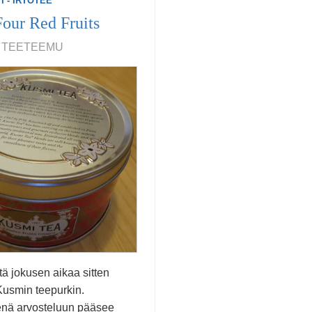
I - IRTOTEE
our Red Fruits
6, TEETEEMU
stä jokusen aikaa sitten
usmin teepurkin.
nä arvosteluun pääsee