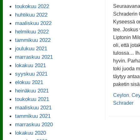
toukokuu 2022
Seuraavana 
Schraderin 
huhtikuu 2022
Kyseessä on
maaliskuu 2022
tee. Joskus
helmikuu 2022
Liptonin Mil
tammikuu 2022
oli, että jot
joulukuu 2021
tulossa… Iha
marraskuu 2021
hyvin. Parh
lokakuu 2021
toki juoda 
syyskuu 2021
täytyy anta
elokuu 2021
paketin sisä
heinäkuu 2021
Ceylon
,
Cey
toukokuu 2021
Schrader
maaliskuu 2021
tammikuu 2021
marraskuu 2020
lokakuu 2020