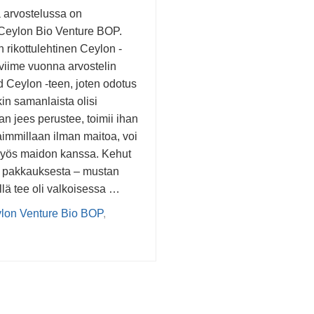
arvostelussa on
Ceylon Bio Venture BOP.
 rikottulehtinen Ceylon -
 viime vuonna arvostelin
d Ceylon -teen, joten odotus
akin samanlaista olisi
n jees perustee, toimii ihan
aimmillaan ilman maitoa, voi
myös maidon kanssa. Kehut
a pakkauksesta – mustan
llä tee oli valkoisessa …
lon Venture Bio BOP
,