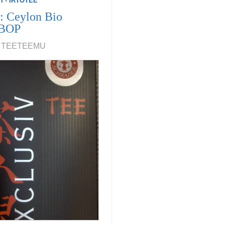
I - IRTOTEE
: Ceylon Bio
 BOP
3, TEETEEMU