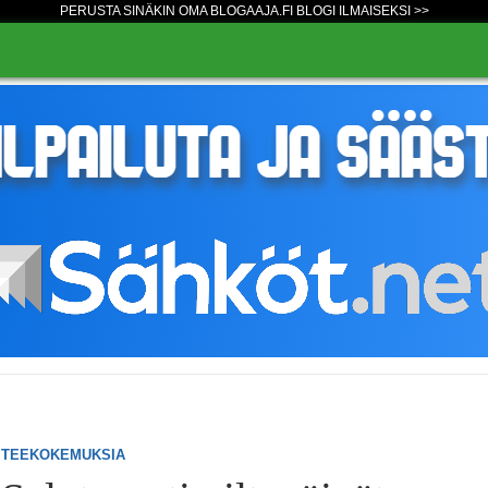
PERUSTA SINÄKIN OMA BLOGAAJA.FI BLOGI ILMAISEKSI >>
TEEKOKEMUKSIA