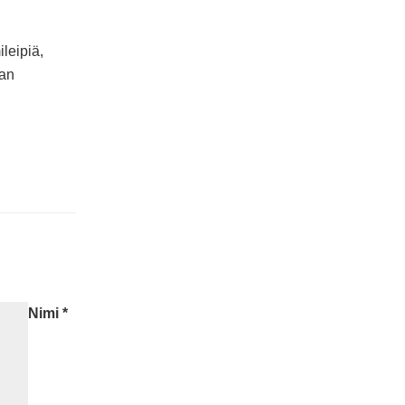
.
ileipiä,
aan
Nimi
*