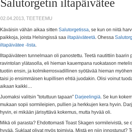
Salutorgetin iltapäivätee
02.04.2013, TEETEEMU
Käväisin vähän aikaa sitten
Salutorgetissa
, se kun on niitä har
paikkoja, joista Helsingissä saa
iltapäiväteetä
. Ohessa
Salutorg
iltapäivätee -lista
.
Iltapäiväteen tunnelmaan oli panostettu. Teetä nautittiin baarin 
ravintolan ylätasolla, eli hieman kauempana ruokatason metelis
tuotiin ensin, ja kolmikerrosvadillinen syötävää hieman myöhem
taisi jo ensimmäisen kupillisen ehtiä juodakin. Olisi voinut tu
aikaan kaikki…
Juomaksi valitsin ”totuttuun tapaan”
Darjeelingiä
. Se kun koke
mukaan sopii sormileipien, pullien ja herkkujen kera hyvin. Darj
hyvin, ei mikään järisyttävä kokemus, mutta hyvää oli.
Mikä oli parasta? Ehdottomasti Toast Skagen sormileivistä, se oli
hyvää. Suklaat olivat myös toimivia. Mistä en niin innostunut? T