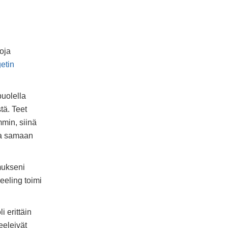
voja
etin
puolella
tä. Teet
min, siinä
oda samaan
mukseni
eeling toimi
 erittäin
eeleivät