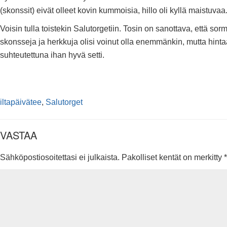
(skonssit) eivät olleet kovin kummoisia, hillo oli kyllä maistuvaa
Voisin tulla toistekin Salutorgetiin. Tosin on sanottava, että sorm
skonsseja ja herkkuja olisi voinut olla enemmänkin, mutta hint
suhteutettuna ihan hyvä setti.
iltapäivätee
,
Salutorget
VASTAA
Sähköpostiosoitettasi ei julkaista.
Pakolliset kentät on merkitty
*