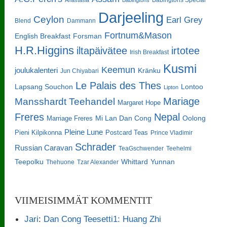
Darjeeling
Ceylon
Earl Grey
Blend
Dammann
Fortnum&Mason
English Breakfast
Forsman
H.R.Higgins
iltapäivätee
irtotee
Irish Breakfast
Kusmi
Keemun
joulukalenteri
Kränku
Jun Chiyabari
Le Palais des Thes
Lapsang Souchon
Lontoo
Lipton
Mariage
Mansshardt Teehandel
Margaret Hope
Freres
Nepal
Oolong
Marriage Freres
Mi Lan Dan Cong
Pleine Lune
Pieni Kilpikonna
Postcard Teas
Prince Vladimir
Schrader
Russian Caravan
TeaGschwender
Teehelmi
Teepolku
Whittard
Yunnan
Thehuone
Tzar Alexander
VIIMEISIMMÄT KOMMENTIT
Jari
:
Dan Cong Teesetti1: Huang Zhi