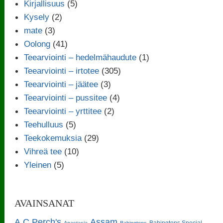
Kirjallisuus
(5)
Kysely
(2)
mate
(3)
Oolong
(41)
Teearviointi – hedelmähaudute
(1)
Teearviointi – irtotee
(305)
Teearviointi – jäätee
(3)
Teearviointi – pussitee
(4)
Teearviointi – yrttitee
(2)
Teehulluus
(5)
Teekokemuksia
(29)
Vihreä tee
(10)
Yleinen
(5)
AVAINSANAT
A.C.Perch's
Assam
Babingtons Special
Anastasia
Babingtons