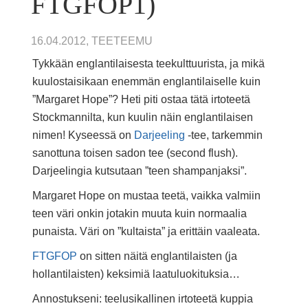
FTGFOP1)
16.04.2012, TEETEEMU
Tykkään englantilaisesta teekulttuurista, ja mikä
kuulostaisikaan enemmän englantilaiselle kuin
”Margaret Hope”? Heti piti ostaa tätä irtoteetä
Stockmannilta, kun kuulin näin englantilaisen
nimen! Kyseessä on
Darjeeling
-tee, tarkemmin
sanottuna toisen sadon tee (second flush).
Darjeelingia kutsutaan ”teen shampanjaksi”.
Margaret Hope on mustaa teetä, vaikka valmiin
teen väri onkin jotakin muuta kuin normaalia
punaista. Väri on ”kultaista” ja erittäin vaaleata.
FTGFOP
on sitten näitä englantilaisten (ja
hollantilaisten) keksimiä laatuluokituksia…
Annostukseni: teelusikallinen irtoteetä kuppia