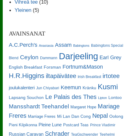
Vihreä tee
(10)
Yleinen
(5)
AVAINSANAT
A.C.Perch's
Assam
Babingtons Special
Anastasia
Babingtons
Darjeeling
Ceylon
Earl Grey
Blend
Dammann
Fortnum&Mason
English Breakfast
Forsman
H.R.Higgins
iltapäivätee
irtotee
Irish Breakfast
Kusmi
Keemun
joulukalenteri
Kränku
Jun Chiyabari
Le Palais des Thes
Lapsang Souchon
Lontoo
Lipton
Mariage
Mansshardt Teehandel
Margaret Hope
Freres
Nepal
Oolong
Marriage Freres
Mi Lan Dan Cong
Pleine Lune
Pieni Kilpikonna
Postcard Teas
Prince Vladimir
Schrader
Russian Caravan
TeaGschwender
Teehelmi