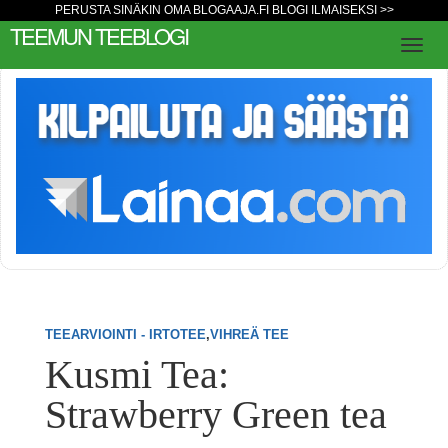
PERUSTA SINÄKIN OMA BLOGAAJA.FI BLOGI ILMAISEKSI >>
TEEMUN TEEBLOGI
TEEARVIOINTI - IRTOTEE
,
VIHREÄ TEE
Kusmi Tea:
Strawberry Green tea