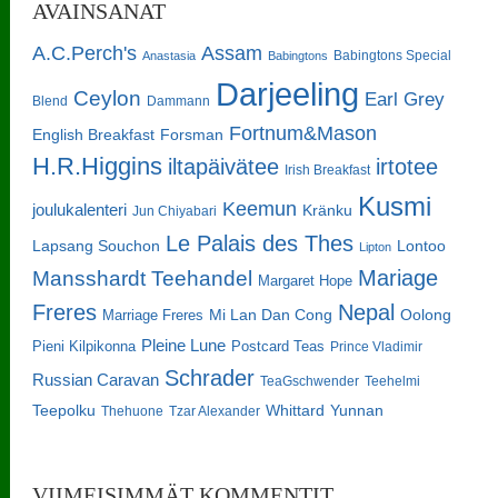
AVAINSANAT
A.C.Perch's
Assam
Babingtons Special
Anastasia
Babingtons
Darjeeling
Ceylon
Earl Grey
Blend
Dammann
Fortnum&Mason
English Breakfast
Forsman
H.R.Higgins
iltapäivätee
irtotee
Irish Breakfast
Kusmi
Keemun
joulukalenteri
Kränku
Jun Chiyabari
Le Palais des Thes
Lapsang Souchon
Lontoo
Lipton
Mariage
Mansshardt Teehandel
Margaret Hope
Freres
Nepal
Oolong
Marriage Freres
Mi Lan Dan Cong
Pleine Lune
Pieni Kilpikonna
Postcard Teas
Prince Vladimir
Schrader
Russian Caravan
TeaGschwender
Teehelmi
Teepolku
Whittard
Yunnan
Thehuone
Tzar Alexander
VIIMEISIMMÄT KOMMENTIT