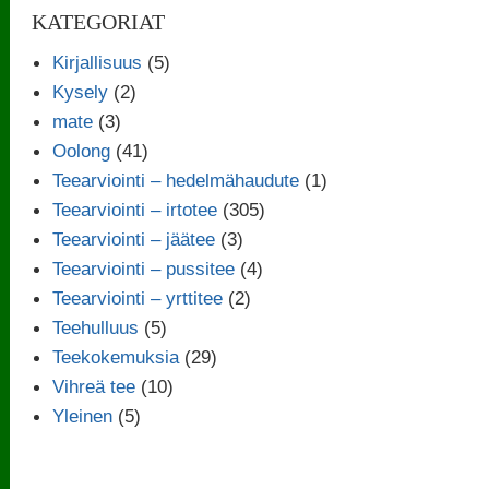
KATEGORIAT
Kirjallisuus
(5)
Kysely
(2)
mate
(3)
Oolong
(41)
Teearviointi – hedelmähaudute
(1)
Teearviointi – irtotee
(305)
Teearviointi – jäätee
(3)
Teearviointi – pussitee
(4)
Teearviointi – yrttitee
(2)
Teehulluus
(5)
Teekokemuksia
(29)
Vihreä tee
(10)
Yleinen
(5)