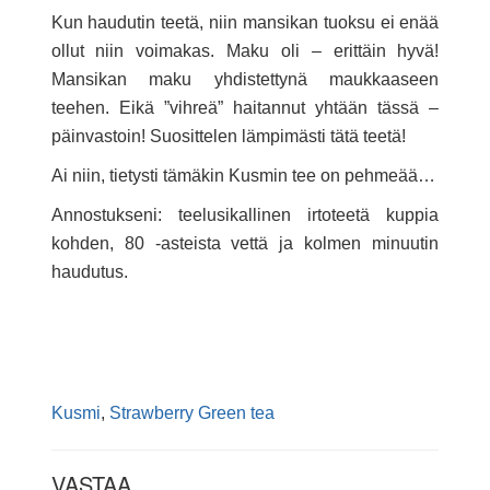
Kun haudutin teetä, niin mansikan tuoksu ei enää
ollut niin voimakas. Maku oli – erittäin hyvä!
Mansikan maku yhdistettynä maukkaaseen
teehen. Eikä ”vihreä” haitannut yhtään tässä –
päinvastoin! Suosittelen lämpimästi tätä teetä!
Ai niin, tietysti tämäkin Kusmin tee on pehmeää…
Annostukseni: teelusikallinen irtoteetä kuppia
kohden, 80 -asteista vettä ja kolmen minuutin
haudutus.
Kusmi
,
Strawberry Green tea
VASTAA