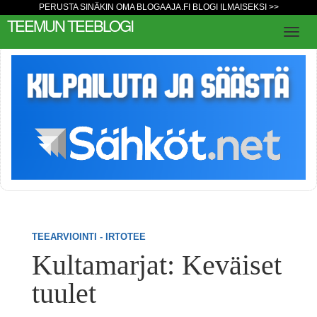
PERUSTA SINÄKIN OMA BLOGAAJA.FI BLOGI ILMAISEKSI >>
TEEMUN TEEBLOGI
TEEARVIOINTI - IRTOTEE
Kultamarjat: Keväiset
tuulet