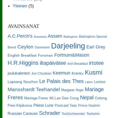
Yleinen
(5)
AVAINSANAT
A.C.Perch's
Assam
Babingtons Special
Anastasia
Babingtons
Darjeeling
Ceylon
Earl Grey
Blend
Dammann
Fortnum&Mason
English Breakfast
Forsman
H.R.Higgins
iltapäivätee
irtotee
Irish Breakfast
Kusmi
Keemun
joulukalenteri
Kränku
Jun Chiyabari
Le Palais des Thes
Lapsang Souchon
Lontoo
Lipton
Mariage
Mansshardt Teehandel
Margaret Hope
Freres
Nepal
Oolong
Marriage Freres
Mi Lan Dan Cong
Pleine Lune
Pieni Kilpikonna
Postcard Teas
Prince Vladimir
Schrader
Russian Caravan
TeaGschwender
Teehelmi