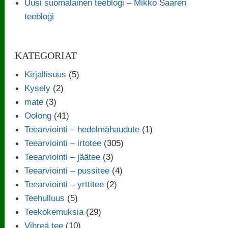
Uusi suomalainen teeblogi – Mikko Saaren
teeblogi
KATEGORIAT
Kirjallisuus
(5)
Kysely
(2)
mate
(3)
Oolong
(41)
Teearviointi – hedelmähaudute
(1)
Teearviointi – irtotee
(305)
Teearviointi – jäätee
(3)
Teearviointi – pussitee
(4)
Teearviointi – yrttitee
(2)
Teehulluus
(5)
Teekokemuksia
(29)
Vihreä tee
(10)