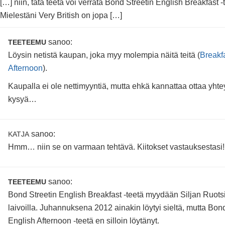
[…] niin, tätä teetä voi verrata Bond Streetin English Breakfast 
Mielestäni Very British on jopa […]
sanoo:
TEETEEMU
Löysin netistä kaupan, joka myy molempia näitä teitä (
Breakf
Afternoon
).
Kaupalla ei ole nettimyyntiä, mutta ehkä kannattaa ottaa yhtey
kysyä…
sanoo:
KATJA
Hmm… niin se on varmaan tehtävä. Kiitokset vastauksestasi
sanoo:
TEETEEMU
Bond Streetin English Breakfast -teetä myydään Siljan Ruots
laivoilla. Juhannuksena 2012 ainakin löytyi sieltä, mutta Bon
English Afternoon -teetä en silloin löytänyt.