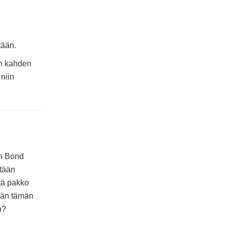
tään.
in kahden
niin
in Bond
stään
ttä pakko
tään tämän
n?