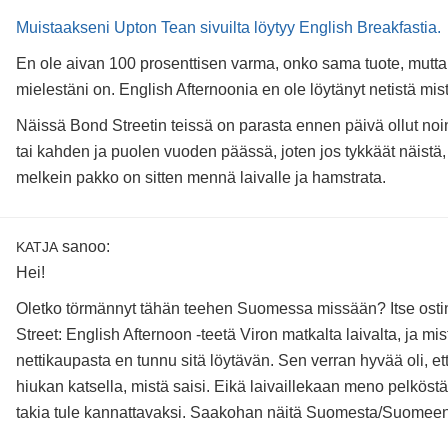
Muistaakseni Upton Tean sivuilta löytyy English Breakfastia.
En ole aivan 100 prosenttisen varma, onko sama tuote, mutta
mielestäni on. English Afternoonia en ole löytänyt netistä mis
Näissä Bond Streetin teissä on parasta ennen päivä ollut no
tai kahden ja puolen vuoden päässä, joten jos tykkäät näistä, 
melkein pakko on sitten mennä laivalle ja hamstrata.
sanoo:
KATJA
Hei!
Oletko törmännyt tähän teehen Suomessa missään? Itse ost
Street: English Afternoon -teetä Viron matkalta laivalta, ja mi
nettikaupasta en tunnu sitä löytävän. Sen verran hyvää oli, e
hiukan katsella, mistä saisi. Eikä laivaillekaan meno pelkös
takia tule kannattavaksi. Saakohan näitä Suomesta/Suomee