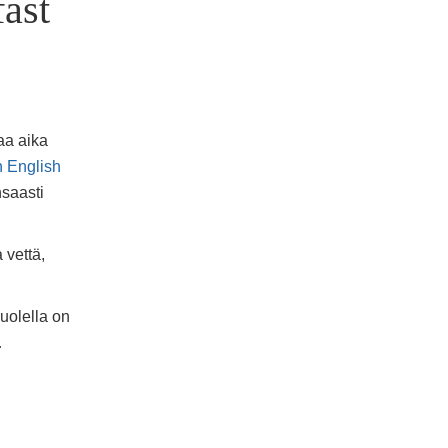
fast
taa aika
n
English
nsaasti
 vettä,
puolella on
…