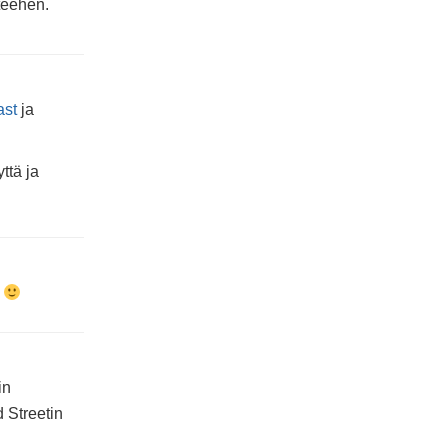
-teehen.
ast
ja
ttä ja
!
in
d Streetin