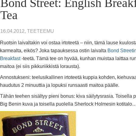
Bond Street: English Break
Tea
16.04.2012, TEETEEMU
Ruotsin laivaltakin voi ostaa irtoteetä – niin, tämä lause kuulos
karmealta, eikös? Joka tapauksessa ostin laivalta
Bond Streeti
Breakfast
-teetä. Tämä tee on hyvää, kunhan muistaa laittaa ru
maitoa (ei siis pikkuriikkistä lorausta).
Annostukseni: teelusikallinen irtoteetä kuppia kohden, kiehuvaa
haudutus 2 minuuttia ja lopuksi runsaasti maitoa päälle.
Tähän teehen sisältyy pieni bonus: kiva säilytysrasia. Toisella 
Big Benin kuva ja toisella puolella Sherlock Holmesin kotitalo